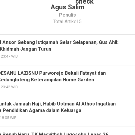
Agus Salim
Penulis
Total Artikel 5
l Ansor Gebang Istiqamah Gelar Selapanan, Gus Ahil:
 Khidmah Jangan Turun
- 23:47 WIB
ESANU LAZISNU Purworejo Bekali Fatayat dan
Kedungloteng Keterampilan Home Garden
- 23:42 WIB
untuk Jamaah Haji, Habib Ustman Al Athos Ingatkan
a Pendidikan Agama dalam Keluarga
 18:05 WIB
n Penuh Haru, TK Masyithoh Lugosobo Lepas 36