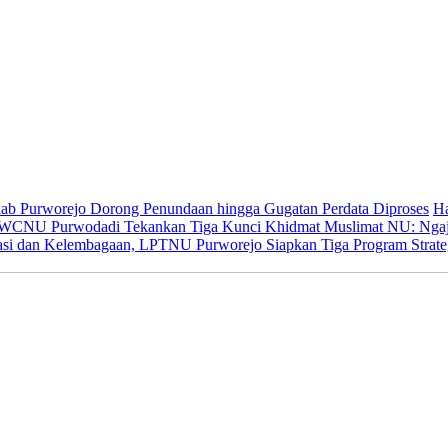
kab Purworejo Dorong Penundaan hingga Gugatan Perdata Diproses
Ha
WCNU Purwodadi Tekankan Tiga Kunci Khidmat Muslimat NU: Ngaji
rasi dan Kelembagaan, LPTNU Purworejo Siapkan Tiga Program Strate