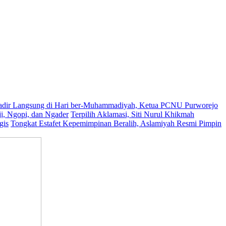
dir Langsung di Hari ber-Muhammadiyah, Ketua PCNU Purworejo
, Ngopi, dan Ngader
Terpilih Aklamasi, Siti Nurul Khikmah
gis
Tongkat Estafet Kepemimpinan Beralih, Aslamiyah Resmi Pimpin