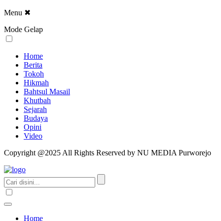
Menu
✖
Mode Gelap
Home
Berita
Tokoh
Hikmah
Bahtsul Masail
Khutbah
Sejarah
Budaya
Opini
Video
Copyright @2025 All Rights Reserved by NU MEDIA Purworejo
Home