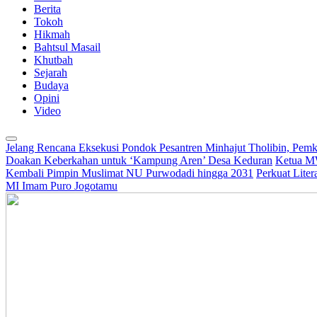
Berita
Tokoh
Hikmah
Bahtsul Masail
Khutbah
Sejarah
Budaya
Opini
Video
Jelang Rencana Eksekusi Pondok Pesantren Minhajut Tholibin, Pem
Doakan Keberkahan untuk ‘Kampung Aren’ Desa Keduran
Ketua M
Kembali Pimpin Muslimat NU Purwodadi hingga 2031
Perkuat Lite
MI Imam Puro Jogotamu