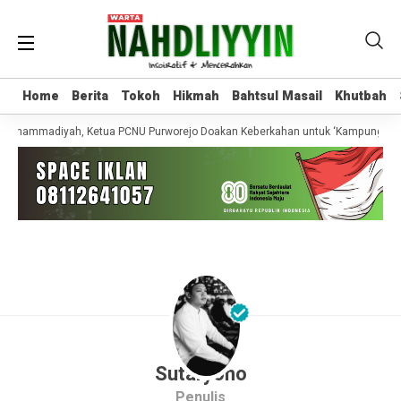
Home
Home
Berita
Berita
Tokoh
Tokoh
Hikmah
Hikmah
Bahtsul Masail
Bahtsul Masail
Khutbah
Khutbah
er-Muhammadiyah, Ketua PCNU Purworejo Doakan Keberkahan untuk ‘Kampung Are
Sutaryono
Penulis