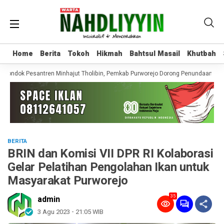
Home
Home
Berita
Berita
Tokoh
Tokoh
Hikmah
Hikmah
Bahtsul Masail
Bahtsul Masail
Khutbah
Khutbah
Pondok Pesantren Minhajut Tholibin, Pemkab Purworejo Dorong Penundaan hingg
BERITA
BRIN dan Komisi VII DPR RI Kolaborasi
Gelar Pelatihan Pengolahan Ikan untuk
Masyarakat Purworejo
35
admin
3 Agu 2023 - 21:05 WIB