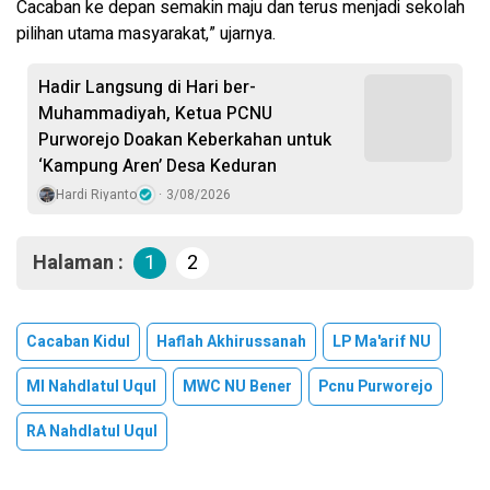
Cacaban ke depan semakin maju dan terus menjadi sekolah
pilihan utama masyarakat,” ujarnya.
Hadir Langsung di Hari ber-
Muhammadiyah, Ketua PCNU
Purworejo Doakan Keberkahan untuk
‘Kampung Aren’ Desa Keduran
Hardi Riyanto
3/08/2026
Halaman :
1
2
Cacaban Kidul
Haflah Akhirussanah
LP Ma'arif NU
MI Nahdlatul Uqul
MWC NU Bener
Pcnu Purworejo
RA Nahdlatul Uqul