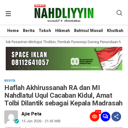
Home
Home
Berita
Berita
Tokoh
Tokoh
Hikmah
Hikmah
Bahtsul Masail
Bahtsul Masail
Khutbah
Khutbah
ndok Pesantren Minhajut Tholibin, Pemkab Purworejo Dorong Penundaan hingga 
BERITA
Haflah Akhirussanah RA dan MI
Nahdlatul Uqul Cacaban Kidul, Amat
Tolbi Dilantik sebagai Kepala Madrasah
114
Ajie Peta
15 Jun 2026 - 21:43 WIB