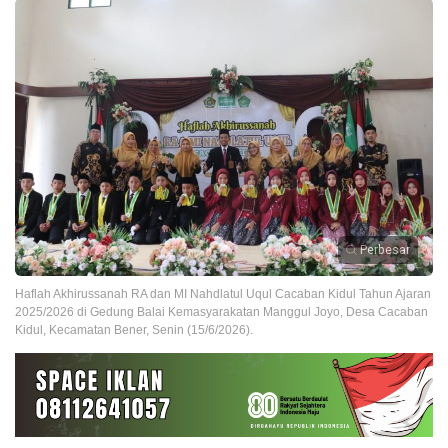
Perbesar
Haflah Akhirussanah RA dan MI Nahdlatul Uqul Cacaban Kidul Tahun Ajaran
2025/2026 di Gedung Balai Kemasyarakatan Manggul Joyo, Desa Cacaban
Kidul, Kecamatan Bener, Senin (15/6/2026).