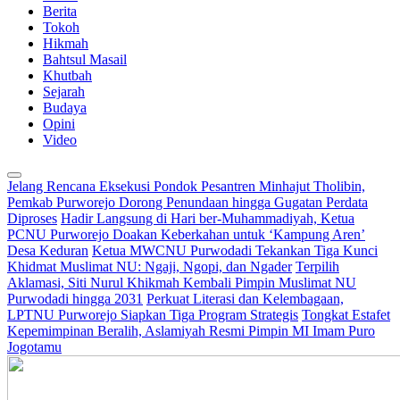
Berita
Tokoh
Hikmah
Bahtsul Masail
Khutbah
Sejarah
Budaya
Opini
Video
Jelang Rencana Eksekusi Pondok Pesantren Minhajut Tholibin,
Pemkab Purworejo Dorong Penundaan hingga Gugatan Perdata
Diproses
Hadir Langsung di Hari ber-Muhammadiyah, Ketua
PCNU Purworejo Doakan Keberkahan untuk ‘Kampung Aren’
Desa Keduran
Ketua MWCNU Purwodadi Tekankan Tiga Kunci
Khidmat Muslimat NU: Ngaji, Ngopi, dan Ngader
Terpilih
Aklamasi, Siti Nurul Khikmah Kembali Pimpin Muslimat NU
Purwodadi hingga 2031
Perkuat Literasi dan Kelembagaan,
LPTNU Purworejo Siapkan Tiga Program Strategis
Tongkat Estafet
Kepemimpinan Beralih, Aslamiyah Resmi Pimpin MI Imam Puro
Jogotamu