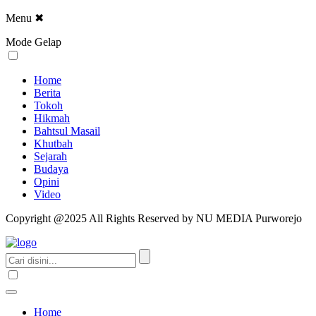
Menu
✖
Mode Gelap
Home
Berita
Tokoh
Hikmah
Bahtsul Masail
Khutbah
Sejarah
Budaya
Opini
Video
Copyright @2025 All Rights Reserved by NU MEDIA Purworejo
Home