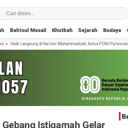
ah
ah
Bahtsul Masail
Bahtsul Masail
Khutbah
Khutbah
Sejarah
Sejarah
Budaya
Budaya
ir Langsung di Hari ber-Muhammadiyah, Ketua PCNU Purworejo Doakan
Be
r Gebang Istiqamah Gelar