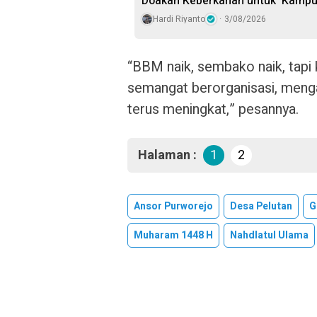
Doakan Keberkahan untuk ‘Kampu
Hardi Riyanto
3/08/2026
“BBM naik, sembako naik, tapi 
semangat berorganisasi, menga
terus meningkat,” pesannya.
Halaman :
1
2
Ansor Purworejo
Desa Pelutan
G
Muharam 1448 H
Nahdlatul Ulama