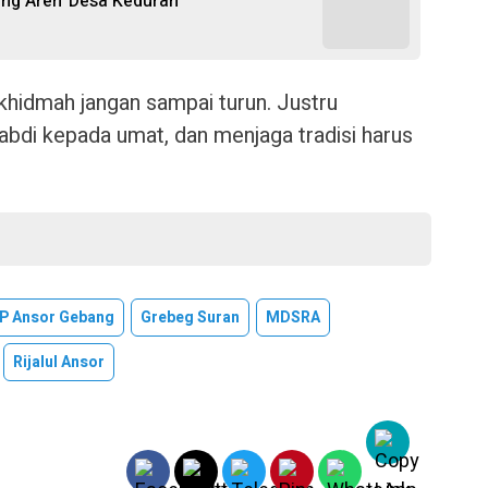
ng Aren’ Desa Keduran
khidmah jangan sampai turun. Justru
bdi kepada umat, dan menjaga tradisi harus
P Ansor Gebang
Grebeg Suran
MDSRA
Rijalul Ansor