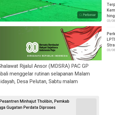
Terp
Kem
Perbesar
hin
03/08
Perk
LPT
Stra
03/08
 Shalawat Rijalul Ansor (MDSRA) PAC GP
ali menggelar rutinan selapanan Malam
idayah, Desa Pelutan, Sabtu malam
Pesantren Minhajut Tholibin, Pemkab
gga Gugatan Perdata Diproses