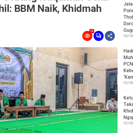
Jela
hil: BBM Naik, Khidmah
Pon
Thol
Dor
Guga
18
06/08
Hadi
Muh
PCN
Keb
‘Ka
03/08
Ket
Teka
Khid
Ngop
03/08