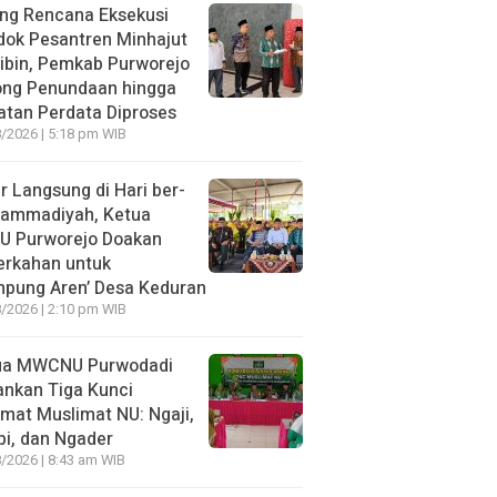
ng Rencana Eksekusi
dok Pesantren Minhajut
ibin, Pemkab Purworejo
ong Penundaan hingga
tan Perdata Diproses
/2026 | 5:18 pm WIB
r Langsung di Hari ber-
ammadiyah, Ketua
U Purworejo Doakan
erkahan untuk
mpung Aren’ Desa Keduran
/2026 | 2:10 pm WIB
ua MWCNU Purwodadi
nkan Tiga Kunci
mat Muslimat NU: Ngaji,
i, dan Ngader
/2026 | 8:43 am WIB