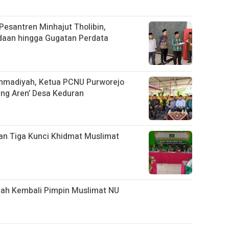
esantren Minhajut Tholibin,
aan hingga Gugatan Perdata
ammadiyah, Ketua PCNU Purworejo
ng Aren’ Desa Keduran
n Tiga Kunci Khidmat Muslimat
ikmah Kembali Pimpin Muslimat NU