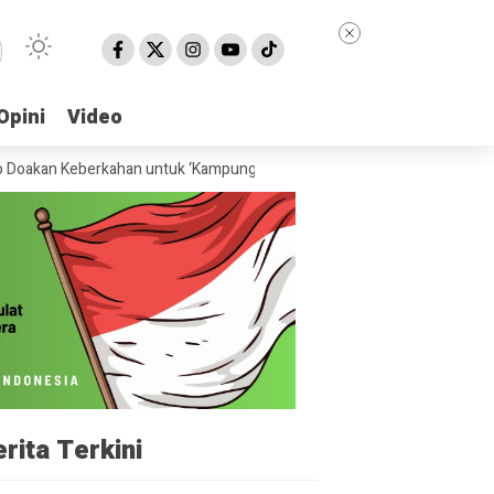
Opini
Opini
Video
Video
 Keberkahan untuk ‘Kampung Aren’ Desa Keduran
Ketua MWCNU Purwod
rita Terkini