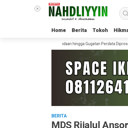
Home
Home
Berita
Berita
Tokoh
Tokoh
Hikm
Hikm
b Purworejo Dorong Penundaan hingga Gugatan Perdata Diproses
Had
BERITA
MDS Rijalul Anso