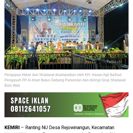
Perbesar
Pengajian Akbar dan Shalawat disampaikan oleh KH. Hasan Agil Ba'bud
Pengasuh PP. Al-Iman Bulus Gebang Purworejo dan diiringi Grup Shalawat
Bolo Wali
KEMIRI
– Ranting NU Desa Rejowinangun, Kecamatan