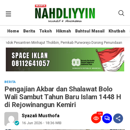
Home
Home
Berita
Berita
Tokoh
Tokoh
Hikmah
Hikmah
Bahtsul Masail
Bahtsul Masail
Khutbah
Khutbah
ondok Pesantren Minhajut Tholibin, Pemkab Purworejo Dorong Penundaan hingg
BERITA
Pengajian Akbar dan Shalawat Bolo
Wali Sambut Tahun Baru Islam 1448 H
di Rejowinangun Kemiri
106
Syazali Musthofa
16 Jun 2026 - 18:36 WIB