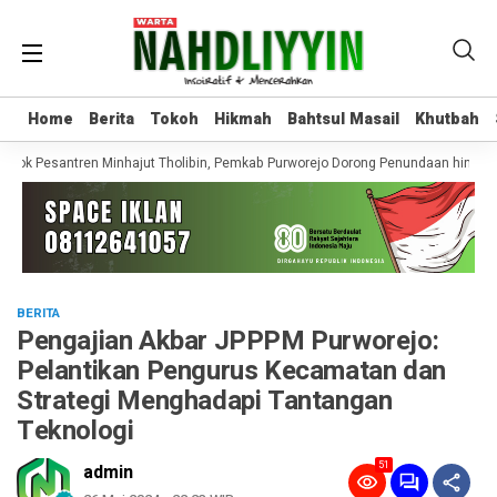
Home
Home
Berita
Berita
Tokoh
Tokoh
Hikmah
Hikmah
Bahtsul Masail
Bahtsul Masail
Khutbah
Khutbah
ok Pesantren Minhajut Tholibin, Pemkab Purworejo Dorong Penundaan hingga G
BERITA
Pengajian Akbar JPPPM Purworejo:
Pelantikan Pengurus Kecamatan dan
Strategi Menghadapi Tantangan
Teknologi
51
admin