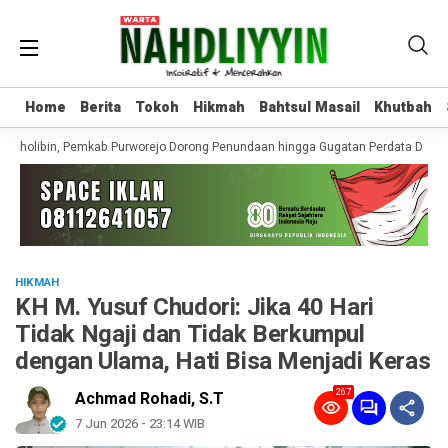
Home
Home
Berita
Berita
Tokoh
Tokoh
Hikmah
Hikmah
Bahtsul Masail
Bahtsul Masail
Khutbah
Khutbah
 Tholibin, Pemkab Purworejo Dorong Penundaan hingga Gugatan Perdata Dipros
HIKMAH
KH M. Yusuf Chudori: Jika 40 Hari
Tidak Ngaji dan Tidak Berkumpul
dengan Ulama, Hati Bisa Menjadi Keras
267
Achmad Rohadi, S.T
7 Jun 2026 - 23:14 WIB