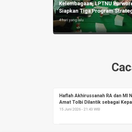
gaji, Ngopi, dan
Kelembagaan, LPTNU Purwor
Siapkan Tiga Program Strate
4 hari yang lalu
Cac
Haflah Akhirussanah RA dan MI N
Amat Tolbi Dilantik sebagai Kep
15 Juni 2026 - 21:43 WIB