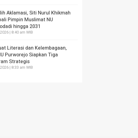
 ‘Kampung Aren’ Desa
Muslimat NU: Ngaji,
ran
Ngader
lih Aklamasi, Siti Nurul Khikmah
ali Pimpin Muslimat NU
ang lalu
4 hari yang lalu
odadi hingga 2031
2026 | 8:40 am WIB
uat Literasi dan Kelembagaan,
U Purworejo Siapkan Tiga
ram Strategis
2026 | 8:33 am WIB