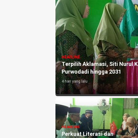
HEADLINE
Tholibin, Pemkab
Terpilih Aklamasi, Siti Nuru
 Diproses
Purwodadi hingga 2031
4 hari yang lalu
Purwodadi
HEADLINE
 Kunci Khidmat
Perkuat Literasi dan