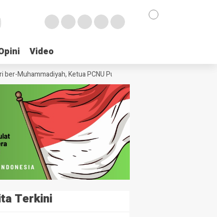
Opini
Opini
Video
Video
ber-Muhammadiyah, Ketua PCNU Purworejo Doakan Keberkahan untuk ‘Ka
ita Terkini