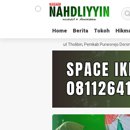
Home
Home
Berita
Berita
Tokoh
Tokoh
Hikm
Hikm
kusi Pondok Pesantren Minhajut Tholibin, Pemkab Purworejo Dorong P