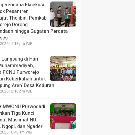
ng Rencana Eksekusi
ok Pesantren
ajut Tholibin, Pemkab
orejo Dorong
ndaan hingga Gugatan Perdata
oses
2026 | 5:18 pm WIB
NE
 Langsung di Hari
g Rencana Eksekusi Pondok Pesantren Minhajut Thol
Muhammadiyah,
rejo Dorong Penundaan hingga Gugatan Perdata Dipr
a PCNU Purworejo
an Keberkahan untuk
ang lalu
pung Aren’ Desa Keduran
2026 | 2:10 pm WIB
a MWCNU Purwodadi
NE
nkan Tiga Kunci
 Langsung di Hari ber-
HEADLINE
mat Muslimat NU:
mmadiyah, Ketua PCNU
Ketua MWCNU Purw
, Ngopi, dan Ngader
orejo Doakan Keberkahan
Tekankan Tiga Kunc
2026 | 8:43 am WIB