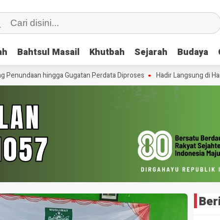
ah
ah
Bahtsul Masail
Bahtsul Masail
Khutbah
Khutbah
Sejarah
Sejarah
Budaya
Budaya
enundaan hingga Gugatan Perdata Diproses
Hadir Langsung di Hari 
Ber