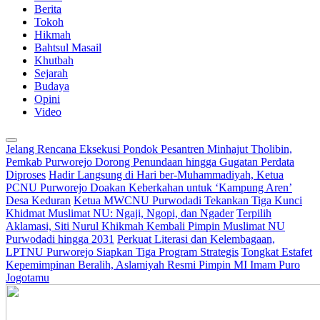
Berita
Tokoh
Hikmah
Bahtsul Masail
Khutbah
Sejarah
Budaya
Opini
Video
Jelang Rencana Eksekusi Pondok Pesantren Minhajut Tholibin,
Pemkab Purworejo Dorong Penundaan hingga Gugatan Perdata
Diproses
Hadir Langsung di Hari ber-Muhammadiyah, Ketua
PCNU Purworejo Doakan Keberkahan untuk ‘Kampung Aren’
Desa Keduran
Ketua MWCNU Purwodadi Tekankan Tiga Kunci
Khidmat Muslimat NU: Ngaji, Ngopi, dan Ngader
Terpilih
Aklamasi, Siti Nurul Khikmah Kembali Pimpin Muslimat NU
Purwodadi hingga 2031
Perkuat Literasi dan Kelembagaan,
LPTNU Purworejo Siapkan Tiga Program Strategis
Tongkat Estafet
Kepemimpinan Beralih, Aslamiyah Resmi Pimpin MI Imam Puro
Jogotamu