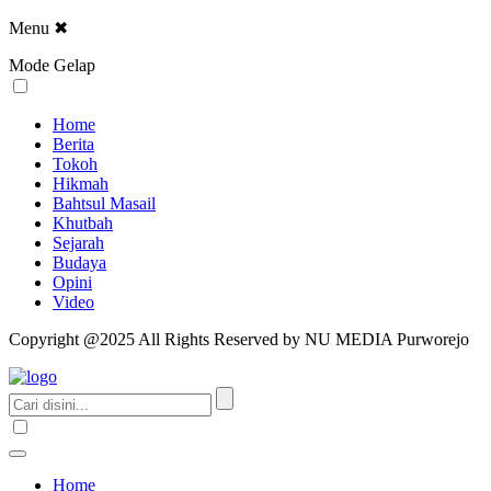
Menu
✖
Mode Gelap
Home
Berita
Tokoh
Hikmah
Bahtsul Masail
Khutbah
Sejarah
Budaya
Opini
Video
Copyright @2025 All Rights Reserved by NU MEDIA Purworejo
Home