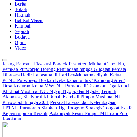
Berita
Tokoh
Hikmah
Bahtsul Masail
Khutbah
Sejarah
Budaya
Opini
Video
Jelang Rencana Eksekusi Pondok Pesantren Minhajut Tholibin,
Pemkab Purworejo Dorong Penundaan hingga Gugatan Perdata
Diproses
Hadir Langsung di Hari ber-Muhammadiyah, Ketua
PCNU Purworejo Doakan Keberkahan untuk ‘Kampung Aren’
Desa Keduran
Ketua MWCNU Purwodadi Tekankan Tiga Kunci
Khidmat Muslimat NU: Ngaji, Ngopi, dan Ngader
Terpilih
Aklamasi, Siti Nurul Khikmah Kembali Pimpin Muslimat NU
Purwodadi hingga 2031
Perkuat Literasi dan Kelembagaan,
LPTNU Purworejo Siapkan Tiga Program Strategis
Tongkat Estafet
Kepemimpinan Beralih, Aslamiyah Resmi Pimpin MI Imam Puro
Jogotamu