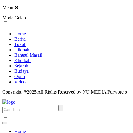
Menu
✖
Mode Gelap
Home
Berita
Tokoh
Hikmah
Bahtsul Masail
Khutbah
Sejarah
Budaya
Opini
Video
Copyright @2025 All Rights Reserved by NU MEDIA Purworejo
Home