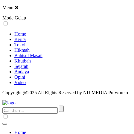
Menu
✖
Mode Gelap
Home
Berita
Tokoh
Hikmah
Bahtsul Masail
Khutbah
Sejarah
Budaya
Opini
Video
Copyright @2025 All Rights Reserved by NU MEDIA Purworejo
Home