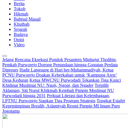
Berita
Tokoh
Hikmah
Bahtsul Masail
Khutbah
Sejarah
Budaya
Opini
Video
Jelang Rencana Eksekusi Pondok Pesantren Minhajut Tholibin,
Pemkab Purworejo Dorong Penundaan hingga Gugatan Perdata
Diproses
Hadir Langsung di Hari ber-Muhammadiyah, Ketua
PCNU Purworejo Doakan Keberkahan untuk ‘Kampung Aren’
Desa Keduran
Ketua MWCNU Purwodadi Tekankan Tiga Kunci
Khidmat Muslimat NU: Ngaji, Ngopi, dan Ngader
Terpilih
Aklamasi, Siti Nurul Khikmah Kembali Pimpin Muslimat NU
Purwodadi hingga 2031
Perkuat Literasi dan Kelembagaan,
LPTNU Purworejo Siapkan Tiga Program Strategis
Tongkat Estafet
Kepemimpinan Beralih, Aslamiyah Resmi Pimpin MI Imam Puro
Jogotamu