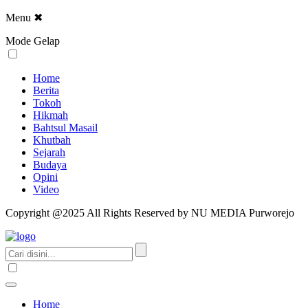
Menu
✖
Mode Gelap
Home
Berita
Tokoh
Hikmah
Bahtsul Masail
Khutbah
Sejarah
Budaya
Opini
Video
Copyright @2025 All Rights Reserved by NU MEDIA Purworejo
Home