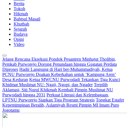
Berita
Tokoh
Hikmah
Bahtsul Masail
Khutbah
Sejarah
Budaya
Opini
Video
Jelang Rencana Eksekusi Pondok Pesantren Minhajut Tholibin,
Pemkab Purworejo Dorong Penundaan hingga Gugatan Perdata
Diproses
Hadir Langsung di Hari ber-Muhammadiyah, Ketua
PCNU Purworejo Doakan Keberkahan untuk ‘Kampung Aren’
Desa Keduran
Ketua MWCNU Purwodadi Tekankan Tiga Kunci
Khidmat Muslimat NU: Ngaji, Ngopi, dan Ngader
Terpilih
Aklamasi, Siti Nurul Khikmah Kembali Pimpin Muslimat NU
Purwodadi hingga 2031
Perkuat Literasi dan Kelembagaan,
LPTNU Purworejo Siapkan Tiga Program Strategis
Tongkat Estafet
Kepemimpinan Beralih, Aslamiyah Resmi Pimpin MI Imam Puro
Jogotamu