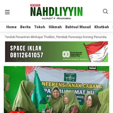
Home
Home
Berita
Berita
Tokoh
Tokoh
Hikmah
Hikmah
Bahtsul Masail
Bahtsul Masail
Khutbah
Khutbah
i Pondok Pesantren Minhajut Tholibin, Pemkab Purworejo Dorong Penundaan hi