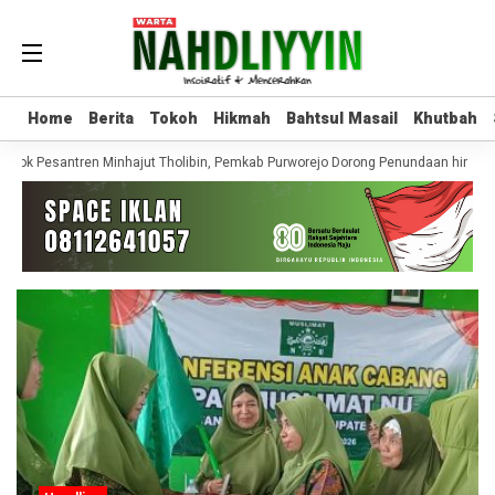
Home
Home
Berita
Berita
Tokoh
Tokoh
Hikmah
Hikmah
Bahtsul Masail
Bahtsul Masail
Khutbah
Khutbah
dok Pesantren Minhajut Tholibin, Pemkab Purworejo Dorong Penundaan hingga 