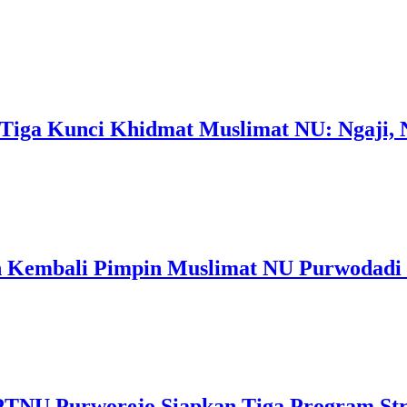
ga Kunci Khidmat Muslimat NU: Ngaji, N
ah Kembali Pimpin Muslimat NU Purwodadi 
PTNU Purworejo Siapkan Tiga Program Str