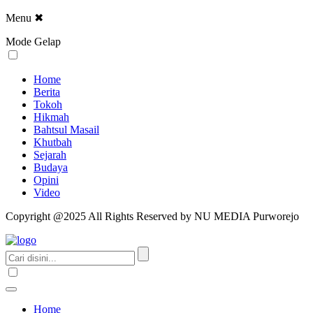
Menu
✖
Mode Gelap
Home
Berita
Tokoh
Hikmah
Bahtsul Masail
Khutbah
Sejarah
Budaya
Opini
Video
Copyright @2025 All Rights Reserved by NU MEDIA Purworejo
Home