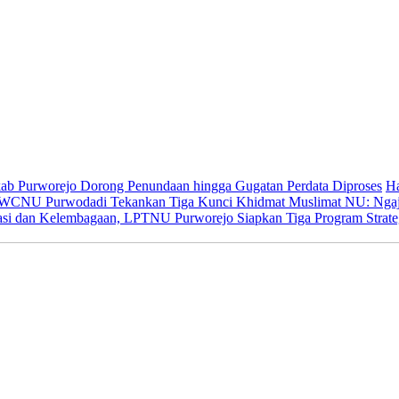
kab Purworejo Dorong Penundaan hingga Gugatan Perdata Diproses
Ha
WCNU Purwodadi Tekankan Tiga Kunci Khidmat Muslimat NU: Ngaji
rasi dan Kelembagaan, LPTNU Purworejo Siapkan Tiga Program Strate