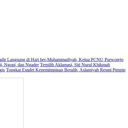
dir Langsung di Hari ber-Muhammadiyah, Ketua PCNU Purworejo
, Ngopi, dan Ngader
Terpilih Aklamasi, Siti Nurul Khikmah
gis
Tongkat Estafet Kepemimpinan Beralih, Aslamiyah Resmi Pimpin