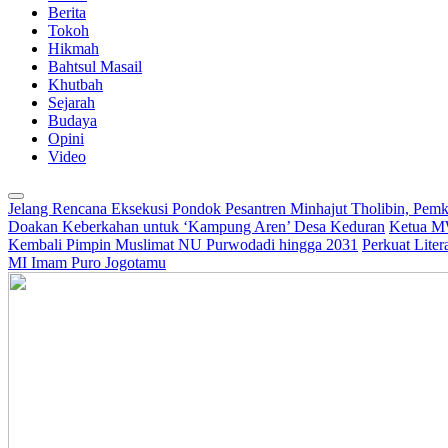
Berita
Tokoh
Hikmah
Bahtsul Masail
Khutbah
Sejarah
Budaya
Opini
Video
Jelang Rencana Eksekusi Pondok Pesantren Minhajut Tholibin, Pem
Doakan Keberkahan untuk ‘Kampung Aren’ Desa Keduran
Ketua M
Kembali Pimpin Muslimat NU Purwodadi hingga 2031
Perkuat Lite
MI Imam Puro Jogotamu