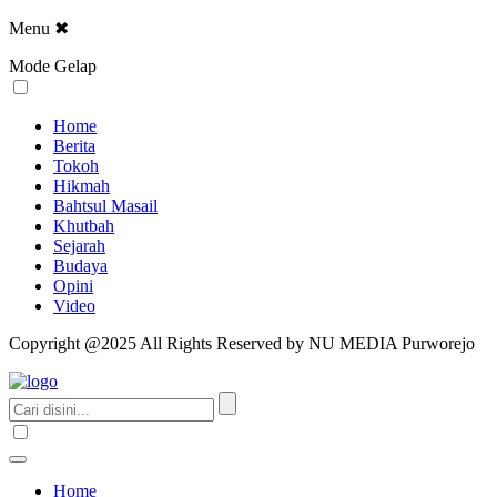
Menu
✖
Mode Gelap
Home
Berita
Tokoh
Hikmah
Bahtsul Masail
Khutbah
Sejarah
Budaya
Opini
Video
Copyright @2025 All Rights Reserved by NU MEDIA Purworejo
Home