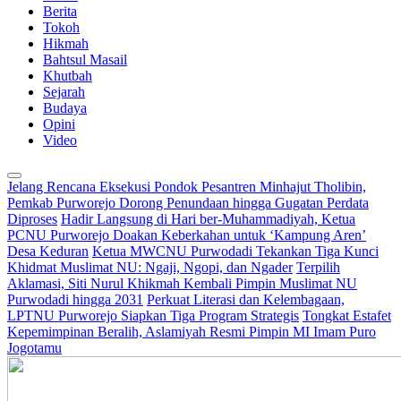
Berita
Tokoh
Hikmah
Bahtsul Masail
Khutbah
Sejarah
Budaya
Opini
Video
Jelang Rencana Eksekusi Pondok Pesantren Minhajut Tholibin,
Pemkab Purworejo Dorong Penundaan hingga Gugatan Perdata
Diproses
Hadir Langsung di Hari ber-Muhammadiyah, Ketua
PCNU Purworejo Doakan Keberkahan untuk ‘Kampung Aren’
Desa Keduran
Ketua MWCNU Purwodadi Tekankan Tiga Kunci
Khidmat Muslimat NU: Ngaji, Ngopi, dan Ngader
Terpilih
Aklamasi, Siti Nurul Khikmah Kembali Pimpin Muslimat NU
Purwodadi hingga 2031
Perkuat Literasi dan Kelembagaan,
LPTNU Purworejo Siapkan Tiga Program Strategis
Tongkat Estafet
Kepemimpinan Beralih, Aslamiyah Resmi Pimpin MI Imam Puro
Jogotamu