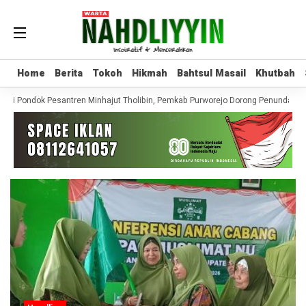
Home
Home
Berita
Berita
Tokoh
Tokoh
Hikmah
Hikmah
Bahtsul Masail
Bahtsul Masail
Khutbah
Khutbah
si Pondok Pesantren Minhajut Tholibin, Pemkab Purworejo Dorong Penundaan h