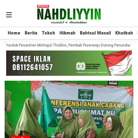
Home
Home
Berita
Berita
Tokoh
Tokoh
Hikmah
Hikmah
Bahtsul Masail
Bahtsul Masail
Khutbah
Khutbah
i Pondok Pesantren Minhajut Tholibin, Pemkab Purworejo Dorong Penundaan hi