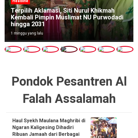
Headline
Terpilih Aklamasi, Siti Nurul Khikmah
Kembali Pimpin Muslimat NU Purwodadi
hingga 2031
1 minggu yang lalu
Pondok Pesantren Al
Falah Assalamah
Haul Syekh Maulana Maghribi di
Ngaran Kaligesing Dihadiri
Ribuan Jamaah dari Berbagai