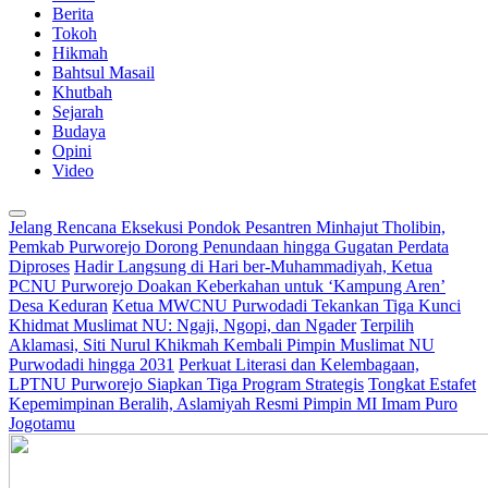
Berita
Tokoh
Hikmah
Bahtsul Masail
Khutbah
Sejarah
Budaya
Opini
Video
Jelang Rencana Eksekusi Pondok Pesantren Minhajut Tholibin,
Pemkab Purworejo Dorong Penundaan hingga Gugatan Perdata
Diproses
Hadir Langsung di Hari ber-Muhammadiyah, Ketua
PCNU Purworejo Doakan Keberkahan untuk ‘Kampung Aren’
Desa Keduran
Ketua MWCNU Purwodadi Tekankan Tiga Kunci
Khidmat Muslimat NU: Ngaji, Ngopi, dan Ngader
Terpilih
Aklamasi, Siti Nurul Khikmah Kembali Pimpin Muslimat NU
Purwodadi hingga 2031
Perkuat Literasi dan Kelembagaan,
LPTNU Purworejo Siapkan Tiga Program Strategis
Tongkat Estafet
Kepemimpinan Beralih, Aslamiyah Resmi Pimpin MI Imam Puro
Jogotamu