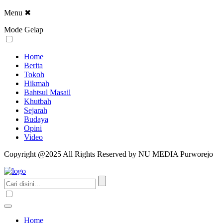
Menu
✖
Mode Gelap
Home
Berita
Tokoh
Hikmah
Bahtsul Masail
Khutbah
Sejarah
Budaya
Opini
Video
Copyright @2025 All Rights Reserved by NU MEDIA Purworejo
Home