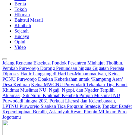
Berita
Tokoh
Hikmah
Bahtsul Masail
Khutbah
Sejarah
Budaya
Opini
Video
Jelang Rencana Eksekusi Pondok Pesantren Minhajut Tholibin,
Pemkab Purworejo Dorong Penundaan hingga Gugatan Perdata
Diproses
Hadir Langsung di Hari ber-Muhammadiyah, Ketua
PCNU Purworejo Doakan Keberkahan untuk ‘Kampung Aren’
Desa Keduran
Ketua MWCNU Purwodadi Tekankan Tiga Kunci
Khidmat Muslimat NU: Ngaji, Ngopi, dan Ngader
Terpilih
Aklamasi, Siti Nurul Khikmah Kembali Pimpin Muslimat NU
Purwodadi hingga 2031
Perkuat Literasi dan Kelembagaan,
LPTNU Purworejo Siapkan Tiga Program Strategis
Tongkat Estafet
Kepemimpinan Beralih, Aslamiyah Resmi Pimpin MI Imam Puro
Jogotamu