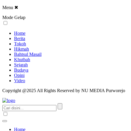
Menu
✖
Mode Gelap
Home
Berita
Tokoh
Hikmah
Bahtsul Masail
Khutbah
Sejarah
Budaya
Opini
Video
Copyright @2025 All Rights Reserved by NU MEDIA Purworejo
Home