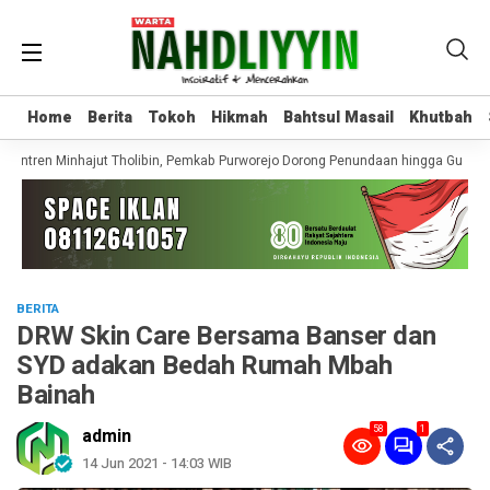
Home
Home
Berita
Berita
Tokoh
Tokoh
Hikmah
Hikmah
Bahtsul Masail
Bahtsul Masail
Khutbah
Khutbah
ntren Minhajut Tholibin, Pemkab Purworejo Dorong Penundaan hingga Gugatan 
BERITA
DRW Skin Care Bersama Banser dan
SYD adakan Bedah Rumah Mbah
Bainah
58
1
admin
14 Jun 2021 - 14:03 WIB