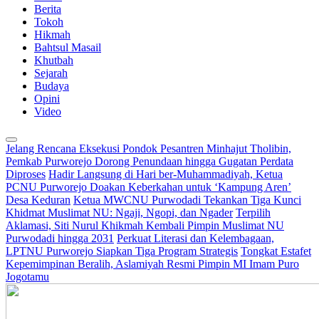
Berita
Tokoh
Hikmah
Bahtsul Masail
Khutbah
Sejarah
Budaya
Opini
Video
Jelang Rencana Eksekusi Pondok Pesantren Minhajut Tholibin,
Pemkab Purworejo Dorong Penundaan hingga Gugatan Perdata
Diproses
Hadir Langsung di Hari ber-Muhammadiyah, Ketua
PCNU Purworejo Doakan Keberkahan untuk ‘Kampung Aren’
Desa Keduran
Ketua MWCNU Purwodadi Tekankan Tiga Kunci
Khidmat Muslimat NU: Ngaji, Ngopi, dan Ngader
Terpilih
Aklamasi, Siti Nurul Khikmah Kembali Pimpin Muslimat NU
Purwodadi hingga 2031
Perkuat Literasi dan Kelembagaan,
LPTNU Purworejo Siapkan Tiga Program Strategis
Tongkat Estafet
Kepemimpinan Beralih, Aslamiyah Resmi Pimpin MI Imam Puro
Jogotamu