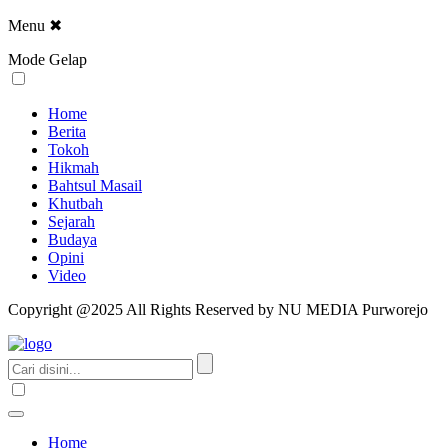
Menu
✖
Mode Gelap
Home
Berita
Tokoh
Hikmah
Bahtsul Masail
Khutbah
Sejarah
Budaya
Opini
Video
Copyright @2025 All Rights Reserved by NU MEDIA Purworejo
Home