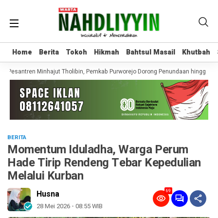
Home
Home
Berita
Berita
Tokoh
Tokoh
Hikmah
Hikmah
Bahtsul Masail
Bahtsul Masail
Khutbah
Khutbah
 Pesantren Minhajut Tholibin, Pemkab Purworejo Dorong Penundaan hingga Gug
BERITA
Momentum Iduladha, Warga Perum
Hade Tirip Rendeng Tebar Kepedulian
Melalui Kurban
69
Husna
28 Mei 2026 - 08:55 WIB