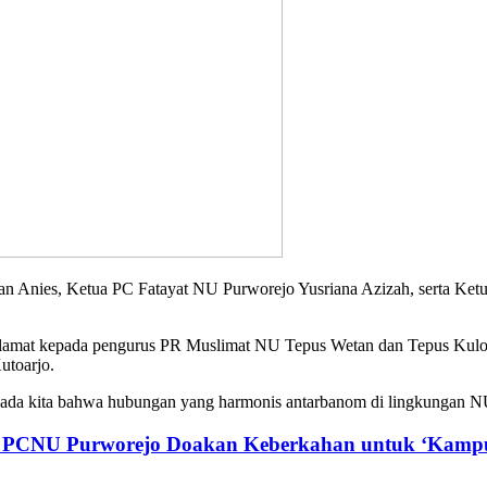
n Anies, Ketua PC Fatayat NU Purworejo Yusriana Azizah, serta Ketu
mat kepada pengurus PR Muslimat NU Tepus Wetan dan Tepus Kulon yan
toarjo.
ada kita bahwa hubungan yang harmonis antarbanom di lingkungan NU h
a PCNU Purworejo Doakan Keberkahan untuk ‘Kampu