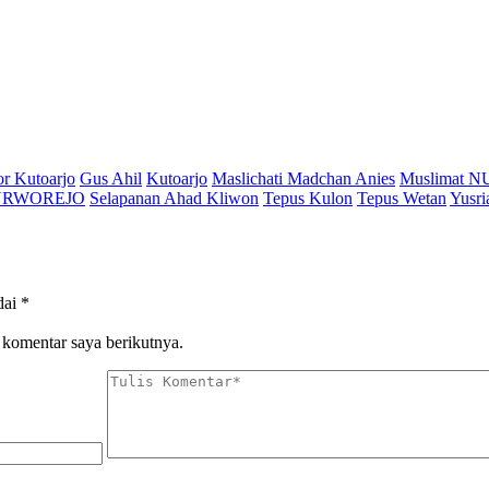
r Kutoarjo
Gus Ahil
Kutoarjo
Maslichati Madchan Anies
Muslimat N
URWOREJO
Selapanan Ahad Kliwon
Tepus Kulon
Tepus Wetan
Yusri
dai
*
 komentar saya berikutnya.