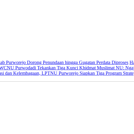
kab Purworejo Dorong Penundaan hingga Gugatan Perdata Diproses
Ha
WCNU Purwodadi Tekankan Tiga Kunci Khidmat Muslimat NU: Ngaji
rasi dan Kelembagaan, LPTNU Purworejo Siapkan Tiga Program Strate