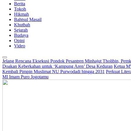
Berita
Tokoh
Hikmah
Bahtsul Masail
Khutbah
Sejarah
Budaya
Opini
Video
Jelang Rencana Eksekusi Pondok Pesantren Minhajut Tholibin, Pem
Doakan Keberkahan untuk ‘Kampung Aren’ Desa Keduran
Ketua M
Kembali Pimpin Muslimat NU Purwodadi hingga 2031
Perkuat Lite
MI Imam Puro Jogotamu