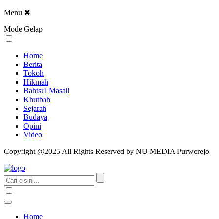
Menu
✖
Mode Gelap
Home
Berita
Tokoh
Hikmah
Bahtsul Masail
Khutbah
Sejarah
Budaya
Opini
Video
Copyright @2025 All Rights Reserved by NU MEDIA Purworejo
Home