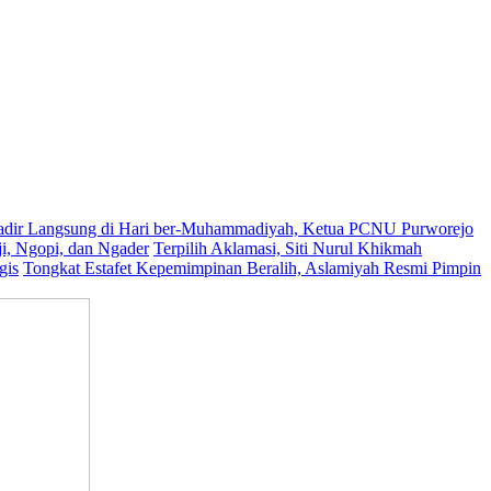
dir Langsung di Hari ber-Muhammadiyah, Ketua PCNU Purworejo
, Ngopi, dan Ngader
Terpilih Aklamasi, Siti Nurul Khikmah
gis
Tongkat Estafet Kepemimpinan Beralih, Aslamiyah Resmi Pimpin