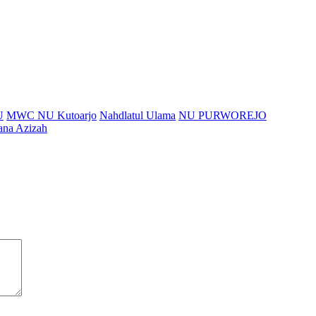
U
MWC NU Kutoarjo
Nahdlatul Ulama
NU PURWOREJO
ana Azizah