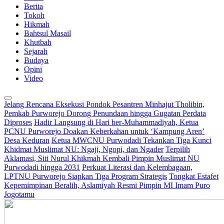
Berita
Tokoh
Hikmah
Bahtsul Masail
Khutbah
Sejarah
Budaya
Opini
Video
Jelang Rencana Eksekusi Pondok Pesantren Minhajut Tholibin,
Pemkab Purworejo Dorong Penundaan hingga Gugatan Perdata
Diproses
Hadir Langsung di Hari ber-Muhammadiyah, Ketua
PCNU Purworejo Doakan Keberkahan untuk ‘Kampung Aren’
Desa Keduran
Ketua MWCNU Purwodadi Tekankan Tiga Kunci
Khidmat Muslimat NU: Ngaji, Ngopi, dan Ngader
Terpilih
Aklamasi, Siti Nurul Khikmah Kembali Pimpin Muslimat NU
Purwodadi hingga 2031
Perkuat Literasi dan Kelembagaan,
LPTNU Purworejo Siapkan Tiga Program Strategis
Tongkat Estafet
Kepemimpinan Beralih, Aslamiyah Resmi Pimpin MI Imam Puro
Jogotamu