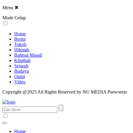
Menu
✖
Mode Gelap
Home
Berita
Tokoh
Hikmah
Bahtsul Masail
Khutbah
Sejarah
Budaya
Opini
Video
Copyright @2025 All Rights Reserved by NU MEDIA Purworejo
Home