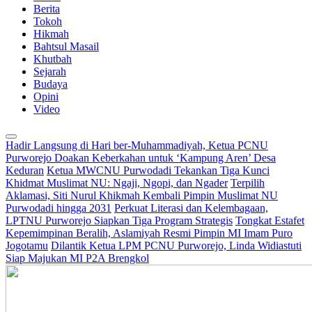
Berita
Tokoh
Hikmah
Bahtsul Masail
Khutbah
Sejarah
Budaya
Opini
Video
Hadir Langsung di Hari ber-Muhammadiyah, Ketua PCNU
Purworejo Doakan Keberkahan untuk ‘Kampung Aren’ Desa
Keduran
Ketua MWCNU Purwodadi Tekankan Tiga Kunci
Khidmat Muslimat NU: Ngaji, Ngopi, dan Ngader
Terpilih
Aklamasi, Siti Nurul Khikmah Kembali Pimpin Muslimat NU
Purwodadi hingga 2031
Perkuat Literasi dan Kelembagaan,
LPTNU Purworejo Siapkan Tiga Program Strategis
Tongkat Estafet
Kepemimpinan Beralih, Aslamiyah Resmi Pimpin MI Imam Puro
Jogotamu
Dilantik Ketua LPM PCNU Purworejo, Linda Widiastuti
Siap Majukan MI P2A Brengkol