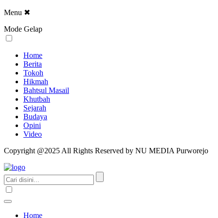
Menu
✖
Mode Gelap
Home
Berita
Tokoh
Hikmah
Bahtsul Masail
Khutbah
Sejarah
Budaya
Opini
Video
Copyright @2025 All Rights Reserved by NU MEDIA Purworejo
Home