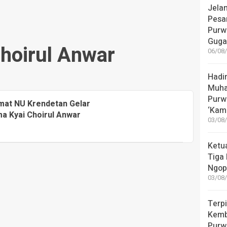
Jela
Pesa
Purw
Guga
Choirul Anwar
06/08/
Hadir
Muha
Purw
mat NU Krendetan Gelar
‘Kam
a Kyai Choirul Anwar
03/08/
Ketu
Tiga 
Ngop
03/08/
Terpi
Kemb
Purw