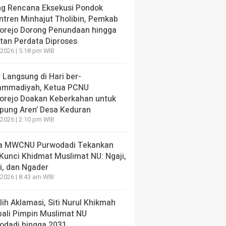
ng Rencana Eksekusi Pondok
ntren Minhajut Tholibin, Pemkab
orejo Dorong Penundaan hingga
tan Perdata Diproses
2026 | 5:18 pm WIB
 Langsung di Hari ber-
mmadiyah, Ketua PCNU
orejo Doakan Keberkahan untuk
pung Aren’ Desa Keduran
2026 | 2:10 pm WIB
a MWCNU Purwodadi Tekankan
Kunci Khidmat Muslimat NU: Ngaji,
i, dan Ngader
2026 | 8:43 am WIB
lih Aklamasi, Siti Nurul Khikmah
ali Pimpin Muslimat NU
odadi hingga 2031