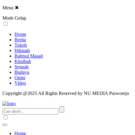
Menu
✖
Mode Gelap
Home
Berita
Tokoh
Hikmah
Bahtsul Masail
Khutbah
Sejarah
Budaya
Opini
Video
Copyright @2025 All Rights Reserved by NU MEDIA Purworejo
Home