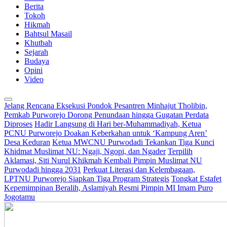
Berita
Tokoh
Hikmah
Bahtsul Masail
Khutbah
Sejarah
Budaya
Opini
Video
Jelang Rencana Eksekusi Pondok Pesantren Minhajut Tholibin,
Pemkab Purworejo Dorong Penundaan hingga Gugatan Perdata
Diproses
Hadir Langsung di Hari ber-Muhammadiyah, Ketua
PCNU Purworejo Doakan Keberkahan untuk ‘Kampung Aren’
Desa Keduran
Ketua MWCNU Purwodadi Tekankan Tiga Kunci
Khidmat Muslimat NU: Ngaji, Ngopi, dan Ngader
Terpilih
Aklamasi, Siti Nurul Khikmah Kembali Pimpin Muslimat NU
Purwodadi hingga 2031
Perkuat Literasi dan Kelembagaan,
LPTNU Purworejo Siapkan Tiga Program Strategis
Tongkat Estafet
Kepemimpinan Beralih, Aslamiyah Resmi Pimpin MI Imam Puro
Jogotamu