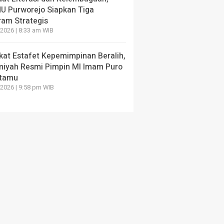
mat NU: Ngaji, Ngopi, dan
Muslimat NU Purwod
U Purworejo Siapkan Tiga
er
2031
ram Strategis
2026 | 8:33 am WIB
ang lalu
3 hari yang lalu
kat Estafet Kepemimpinan Beralih,
miyah Resmi Pimpin MI Imam Puro
tamu
2026 | 9:58 pm WIB