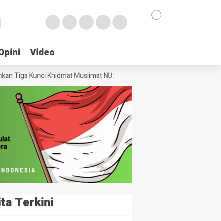
Opini
Opini
Video
Video
a Kunci Khidmat Muslimat NU: Ngaji, Ngopi, dan Ngader
Terpilih Ak
ita Terkini