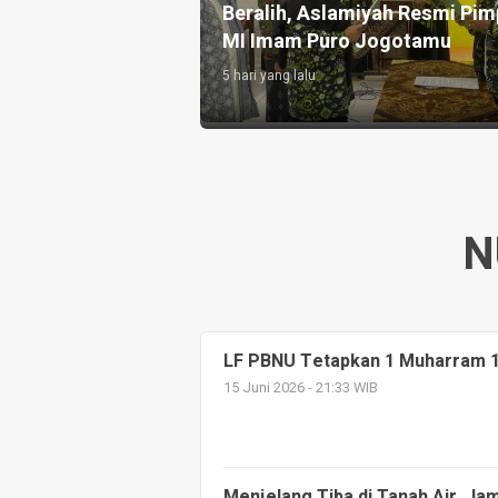
urwodadi hingga
Beralih, Aslamiyah Resmi Pim
MI Imam Puro Jogotamu
5 hari yang lalu
N
LF PBNU Tetapkan 1 Muharram 14
15 Juni 2026 - 21:33 WIB
Menjelang Tiba di Tanah Air, J