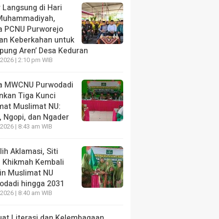
 Langsung di Hari
Muhammadiyah,
a PCNU Purworejo
an Keberkahan untuk
pung Aren’ Desa Keduran
2026 | 2:10 pm WIB
a MWCNU Purwodadi
NE
nkan Tiga Kunci
 Langsung di Hari ber-Muhammadiyah, Ketua PCNU P
mat Muslimat NU:
n Keberkahan untuk ‘Kampung Aren’ Desa Keduran
, Ngopi, dan Ngader
2026 | 8:43 am WIB
ang lalu
lih Aklamasi, Siti
l Khikmah Kembali
in Muslimat NU
odadi hingga 2031
NE
HEADLINE
2026 | 8:40 am WIB
a MWCNU Purwodadi
Terpilih Aklamasi, Si
kan Tiga Kunci Khidmat
Khikmah Kembali Pi
uat Literasi dan Kelembagaan,