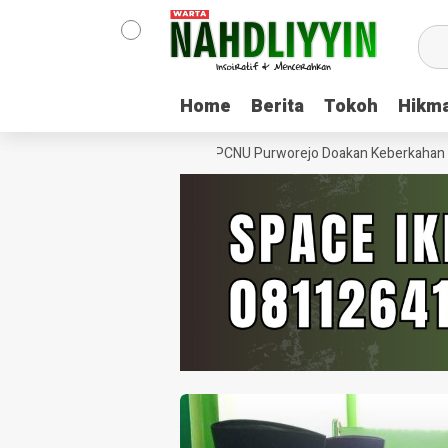
Home
Home
Berita
Berita
Tokoh
Tokoh
Hikm
Hikm
Hari ber-Muhammadiyah, Ketua PCNU Purworejo Doakan Keberkahan untu