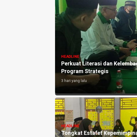
HEADLINE
NU Purworejo
Perkuat Literasi dan Kelemb
an
Program Strategis
3 hari yang lalu
si, Siti Nurul
HEADLINE
li Pimpin
Tongkat Estafet Kepemimpin