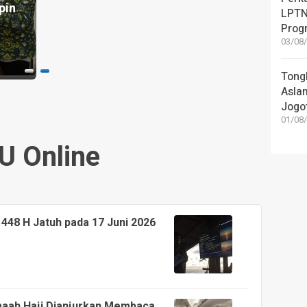
pin
MI P2A
Musli
LPTN
Brengkol
Ngad
Prog
03/08/
5 hari yang lalu
3 hari y
Tong
Asla
Jogo
01/08/
U Online
48 H Jatuh pada 17 Juni 2026
amaah Haji Dianjurkan Membaca