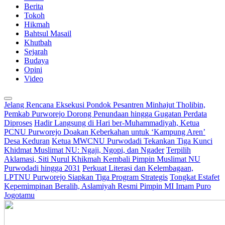
Berita
Tokoh
Hikmah
Bahtsul Masail
Khutbah
Sejarah
Budaya
Opini
Video
Jelang Rencana Eksekusi Pondok Pesantren Minhajut Tholibin,
Pemkab Purworejo Dorong Penundaan hingga Gugatan Perdata
Diproses
Hadir Langsung di Hari ber-Muhammadiyah, Ketua
PCNU Purworejo Doakan Keberkahan untuk ‘Kampung Aren’
Desa Keduran
Ketua MWCNU Purwodadi Tekankan Tiga Kunci
Khidmat Muslimat NU: Ngaji, Ngopi, dan Ngader
Terpilih
Aklamasi, Siti Nurul Khikmah Kembali Pimpin Muslimat NU
Purwodadi hingga 2031
Perkuat Literasi dan Kelembagaan,
LPTNU Purworejo Siapkan Tiga Program Strategis
Tongkat Estafet
Kepemimpinan Beralih, Aslamiyah Resmi Pimpin MI Imam Puro
Jogotamu