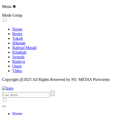
Menu
✖
Mode Gelap
Home
Berita
Tokoh
Hikmah
Bahtsul Masail
Khutbah
Sejarah
Budaya
Opini
Video
Copyright @2025 All Rights Reserved by NU MEDIA Purworejo
Home