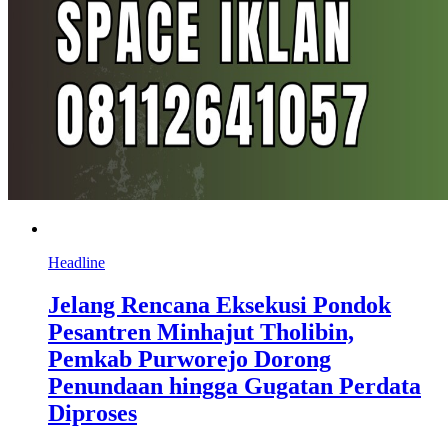
Headline
Jelang Rencana Eksekusi Pondok
Pesantren Minhajut Tholibin,
Pemkab Purworejo Dorong
Penundaan hingga Gugatan Perdata
Diproses