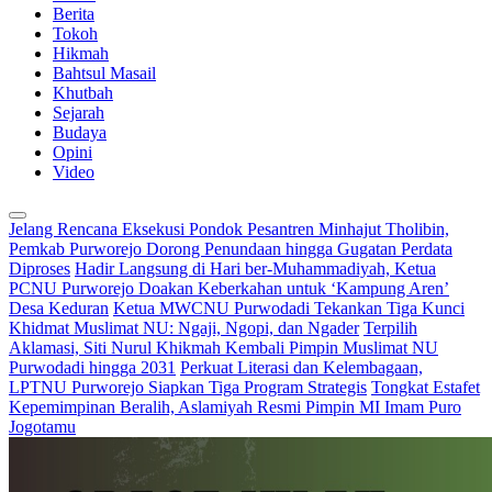
Berita
Tokoh
Hikmah
Bahtsul Masail
Khutbah
Sejarah
Budaya
Opini
Video
Jelang Rencana Eksekusi Pondok Pesantren Minhajut Tholibin,
Pemkab Purworejo Dorong Penundaan hingga Gugatan Perdata
Diproses
Hadir Langsung di Hari ber-Muhammadiyah, Ketua
PCNU Purworejo Doakan Keberkahan untuk ‘Kampung Aren’
Desa Keduran
Ketua MWCNU Purwodadi Tekankan Tiga Kunci
Khidmat Muslimat NU: Ngaji, Ngopi, dan Ngader
Terpilih
Aklamasi, Siti Nurul Khikmah Kembali Pimpin Muslimat NU
Purwodadi hingga 2031
Perkuat Literasi dan Kelembagaan,
LPTNU Purworejo Siapkan Tiga Program Strategis
Tongkat Estafet
Kepemimpinan Beralih, Aslamiyah Resmi Pimpin MI Imam Puro
Jogotamu