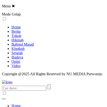
Menu
✖
Mode Gelap
Home
Berita
Tokoh
Hikmah
Bahtsul Masail
Khutbah
Sejarah
Budaya
Opini
Video
Copyright @2025 All Rights Reserved by NU MEDIA Purworejo
Home