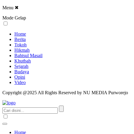
Menu
✖
Mode Gelap
Home
Berita
Tokoh
Hikmah
Bahtsul Masail
Khutbah
Sejarah
Budaya
Opini
Video
Copyright @2025 All Rights Reserved by NU MEDIA Purworejo
Home