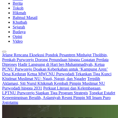
Berita
Tokoh
Hikmah
Bahtsul Masail
Khutbah
Sejarah
Budaya
Opini
Video
Jelang Rencana Eksekusi Pondok Pesantren Minhajut Tholibin,
Pemkab Purworejo Dorong Penundaan hingga Gugatan Perdata
Diproses
Hadir Langsung di Hari ber-Muhammadiyah, Ketua
PCNU Purworejo Doakan Keberkahan untuk ‘Kampung Aren’
Desa Keduran
Ketua MWCNU Purwodadi Tekankan Tiga Kunci
Khidmat Muslimat NU: Ngaji, Ngopi, dan Ngader
Terpilih
Aklamasi, Siti Nurul Khikmah Kembali Pimpin Muslimat NU
Purwodadi hingga 2031
Perkuat Literasi dan Kelembagaan,
LPTNU Purworejo Siapkan Tiga Program Strategis
Tongkat Estafet
Kepemimpinan Beralih, Aslamiyah Resmi Pimpin MI Imam Puro
Jogotamu