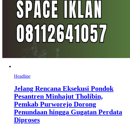
Headline
Jelang Rencana Eksekusi Pondok
Pesantren Minhajut Tholibin,
Pemkab Purworejo Dorong
Penundaan hingga Gugatan Perdata
Diproses