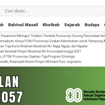
ah
ah
Bahtsul Masail
Bahtsul Masail
Khutbah
Khutbah
Sejarah
Sejarah
Budaya
Budaya
 Pesantren Minhajut Tholibin, Pemkab Purworejo Dorong Penundaan hi
ammadiyah, Ketua PCNU Purworejo Doakan Keberkahan untuk ‘Kampung A
 Tiga Kunci Khidmat Muslimat NU: Ngaji, Ngopi, dan Ngader
ikmah Kembali Pimpin Muslimat NU Purwodadi hingga 2031
n, LPTNU Purworejo Siapkan Tiga Program Strategis
eralih, Aslamiyah Resmi Pimpin MI Imam Puro Jogotamu