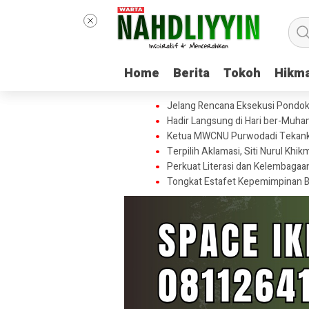
Home
Home
Berita
Berita
Tokoh
Tokoh
Hikm
Hikm
Jelang Rencana Eksekusi Pondok
Hadir Langsung di Hari ber-Muh
Ketua MWCNU Purwodadi Tekankan
Terpilih Aklamasi, Siti Nurul Kh
Perkuat Literasi dan Kelembagaa
Tongkat Estafet Kepemimpinan B