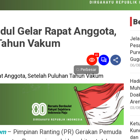
Be
dul Gelar Rapat Anggota,
Jel
 Tahun Vakum
Pesa
Pur
42
Guga
06/08
Perbesar
Hadi
Muh
Doa
Aren
03/08
Ket
Kunc
om
– Pimpinan Ranting (PR) Gerakan Pemuda
dan