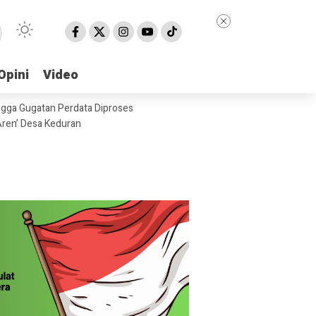
Opini
Opini
Video
Video
ngga Gugatan Perdata Diproses
ren’ Desa Keduran