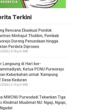
rita Terkini
ang Rencana Eksekusi Pondok
ntren Minhajut Tholibin, Pemkab
worejo Dorong Penundaan hingga
tan Perdata Diproses
/2026 | 5:18 pm WIB
r Langsung di Hari ber-
ammadiyah, Ketua PCNU Purworejo
kan Keberkahan untuk ‘Kampung
’ Desa Keduran
/2026 | 2:10 pm WIB
ua MWCNU Purwodadi Tekankan Tiga
i Khidmat Muslimat NU: Ngaji, Ngopi,
 Ngader