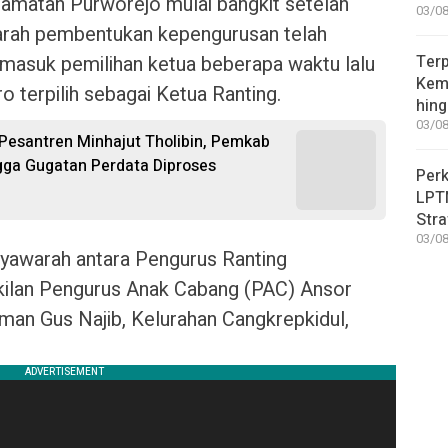
amatan Purworejo mulai bangkit setelah
03/08
arah pembentukan kepengurusan telah
ermasuk pemilihan ketua beberapa waktu lalu
Terp
Kem
o terpilih sebagai Ketua Ranting.
hin
03/08
Pesantren Minhajut Tholibin, Pemkab
gga Gugatan Perdata Diproses
Perk
LPT
Stra
03/08
awarah antara Pengurus Ranting
ilan Pengurus Anak Cabang (PAC) Ansor
an Gus Najib, Kelurahan Cangkrepkidul,