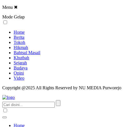
Menu
✖
Mode Gelap
Home
Berita
Tokoh
Hikmah
Bahtsul Masail
Khutbah
Sejarah
Budaya
Opini
Video
Copyright @2025 All Rights Reserved by NU MEDIA Purworejo
Home