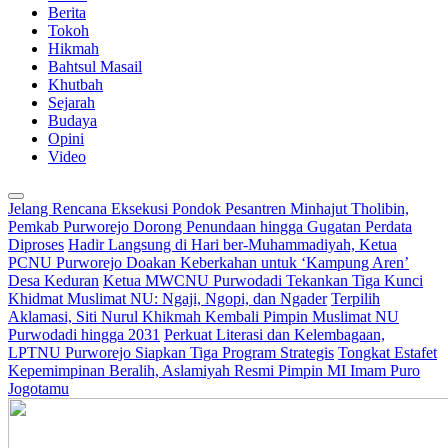
Berita
Tokoh
Hikmah
Bahtsul Masail
Khutbah
Sejarah
Budaya
Opini
Video
Jelang Rencana Eksekusi Pondok Pesantren Minhajut Tholibin,
Pemkab Purworejo Dorong Penundaan hingga Gugatan Perdata
Diproses
Hadir Langsung di Hari ber-Muhammadiyah, Ketua
PCNU Purworejo Doakan Keberkahan untuk ‘Kampung Aren’
Desa Keduran
Ketua MWCNU Purwodadi Tekankan Tiga Kunci
Khidmat Muslimat NU: Ngaji, Ngopi, dan Ngader
Terpilih
Aklamasi, Siti Nurul Khikmah Kembali Pimpin Muslimat NU
Purwodadi hingga 2031
Perkuat Literasi dan Kelembagaan,
LPTNU Purworejo Siapkan Tiga Program Strategis
Tongkat Estafet
Kepemimpinan Beralih, Aslamiyah Resmi Pimpin MI Imam Puro
Jogotamu