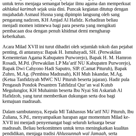
untuk terus menjaga semangat belajar ilmu agama dan memperkuat
akhlakul karimah
sejak usia dini. Puncak kegiatan ditutup dengan
mujahadah Asmaul Husna yang dipimpin langsung oleh sang
pengarang nadzom, KH Amjad Al Hafidz. Kehadiran beliau
menjadi momen istimewa bagi para peserta yang mengikuti
pembacaan doa dengan penuh khidmat demi mengharap
keberkahan.
Acara Milad XVII ini turut dihadiri oleh sejumlah tokoh dan pejabat
penting, di antaranya: Bapak H. Ismuhayadi, SH. (Perwakilan
Kementerian Agama Kabupaten Purworejo), Bapak H. M. Hamron
Rosadi, M.Pd. (Perwakilan LP Ma’arif NU Kabupaten Purworejo),
Bapak Dwi Cahyono Hadi Saputro, SIP. (Camat Pituruh), Bapak
Zuhro, M.Ag. (Pembina Madrasah), KH Muh Iskandar, M.Ag.
(Ketua Tanfidziyah MWC NU Pituruh beserta jajaran). Hadir pula
Pengasuh Pondok Pesantren Tahfidzul Qur’an wal Kutub
Megulunglor, KH Muhaimin beserta Ibu Nyai Siti Askariah Al
Hafidzoh, yang turut memberikan dukungan serta doa bagi
kemajuan madrasah.
Dalam sambutannya, Kepala MI Takhassus Ma’arif NU Pituruh, Ibu
Zuliana, S.Pd., menyampaikan harapan agar momentum Milad ke-
XVII ini menjadi penyemangat bagi seluruh keluarga besar
madrasah. Beliau berkomitmen untuk terus meningkatkan kualitas
pendidikan, menjaga tradisi
Ahlussunnah wal Jamaah
, serta