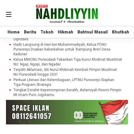
Home
Berita
Tokoh
Hikmah
Bahtsul Masail
Khutbah
Jelang Rencana Eksekusi Pondok Pesantren Minhajut Tholibin,
Home
Berita
Tokoh
Hikmah
Bahtsul Masail
Khutbah
Pemkab Purworejo Dorong Penundaan hingga Gugatan Perdata
Diproses
Hadir Langsung di Hari ber-Muhammadiyah, Ketua PCNU
Purworejo Doakan Keberkahan untuk ‘Kampung Aren’ Desa
Keduran
Ketua MWCNU Purwodadi Tekankan Tiga Kunci Khidmat Muslimat
NU: Ngaji, Ngopi, dan Ngader
Terpilih Aklamasi, Siti Nurul Khikmah Kembali Pimpin Muslimat
NU Purwodadi hingga 2031
Perkuat Literasi dan Kelembagaan, LPTNU Purworejo Siapkan
Tiga Program Strategis
Tongkat Estafet Kepemimpinan Beralih, Aslamiyah Resmi Pimpin
MI Imam Puro Jogotamu