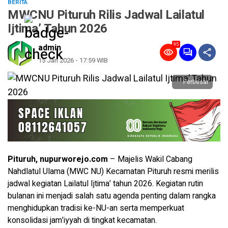
BERITA
MWCNU Pituruh Rilis Jadwal Lailatul
Ijtima’ Tahun 2026
95
admin
15 Jan 2026 - 17:59 WIB
Perbesar
Pituruh, nupurworejo.com
– Majelis Wakil Cabang
Nahdlatul Ulama (MWC NU) Kecamatan Pituruh resmi merilis
jadwal kegiatan Lailatul Ijtima’ tahun 2026. Kegiatan rutin
bulanan ini menjadi salah satu agenda penting dalam rangka
menghidupkan tradisi ke-NU-an serta memperkuat
konsolidasi jam’iyyah di tingkat kecamatan.