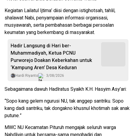
Kegiatan Lailatul Ijtima’ diisi dengan istighotsah, tahlil,
shalawat Nabi, penyampaian informasi organisasi,
musyawarah, serta pembahasan berbagai persoalan
keumatan yang berkembang di masyarakat.
Hadir Langsung di Hari ber-
Muhammadiyah, Ketua PCNU
Purworejo Doakan Keberkahan untuk
‘Kampung Aren’ Desa Keduran
Hardi Riyanto
3/08/2026
Sebagaimana dawuh Hadlratus Syaikh K.H. Hasyim Asy’ari:
“Sopo kang gelem ngurusi NU, tak anggep santriku. Sopo
kang dadi santriku, tak dongakno khusnul khotimah sak anak
putune.”
MWC NU Kecamatan Pituruh mengajak seluruh warga
Nahdliyin untuk bersama-sama menghadiri dan