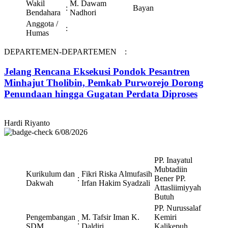
Wakil
M. Dawam
:
Bayan
Bendahara
Nadhori
Anggota /
:
Humas
DEPARTEMEN-DEPARTEMEN :
Jelang Rencana Eksekusi Pondok Pesantren
Minhajut Tholibin, Pemkab Purworejo Dorong
Penundaan hingga Gugatan Perdata Diproses
Hardi Riyanto
6/08/2026
PP. Inayatul
Mubtadiin
Kurikulum dan
Fikri Riska Almufasih
:
Bener PP.
Dakwah
Irfan Hakim Syadzali
Attasliimiyyah
Butuh
PP. Nurussalaf
Pengembangan
M. Tafsir Iman K.
Kemiri
:
SDM
Daldiri
Kalikepuh