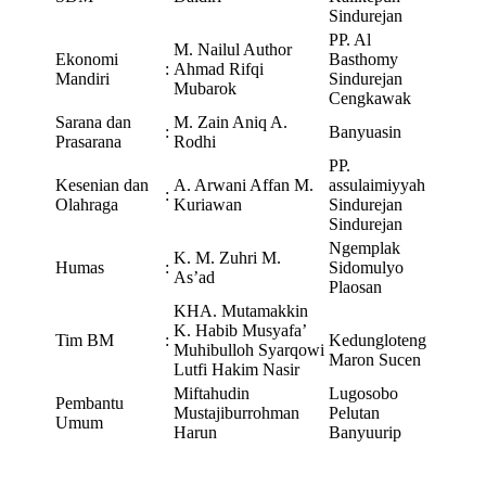
Sindurejan
PP. Al
M. Nailul Author
Ekonomi
Basthomy
:
Ahmad Rifqi
Mandiri
Sindurejan
Mubarok
Cengkawak
Sarana dan
M. Zain Aniq A.
:
Banyuasin
Prasarana
Rodhi
PP.
Kesenian dan
A. Arwani Affan M.
assulaimiyyah
:
Olahraga
Kuriawan
Sindurejan
Sindurejan
Ngemplak
K. M. Zuhri M.
Humas
:
Sidomulyo
As’ad
Plaosan
KHA. Mutamakkin
K. Habib Musyafa’
Tim BM
:
Kedungloteng
Muhibulloh Syarqowi
Maron Sucen
Lutfi Hakim Nasir
Miftahudin
Lugosobo
Pembantu
Mustajiburrohman
Pelutan
Umum
Harun
Banyuurip