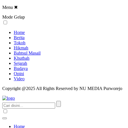
Menu
✖
Mode Gelap
Home
Berita
Tokoh
Hikmah
Bahtsul Masail
Khutbah
Sejarah
Budaya
Opini
Video
Copyright @2025 All Rights Reserved by NU MEDIA Purworejo
Home