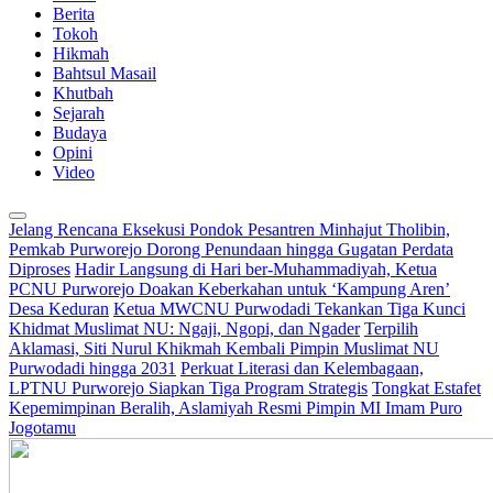
Berita
Tokoh
Hikmah
Bahtsul Masail
Khutbah
Sejarah
Budaya
Opini
Video
Jelang Rencana Eksekusi Pondok Pesantren Minhajut Tholibin,
Pemkab Purworejo Dorong Penundaan hingga Gugatan Perdata
Diproses
Hadir Langsung di Hari ber-Muhammadiyah, Ketua
PCNU Purworejo Doakan Keberkahan untuk ‘Kampung Aren’
Desa Keduran
Ketua MWCNU Purwodadi Tekankan Tiga Kunci
Khidmat Muslimat NU: Ngaji, Ngopi, dan Ngader
Terpilih
Aklamasi, Siti Nurul Khikmah Kembali Pimpin Muslimat NU
Purwodadi hingga 2031
Perkuat Literasi dan Kelembagaan,
LPTNU Purworejo Siapkan Tiga Program Strategis
Tongkat Estafet
Kepemimpinan Beralih, Aslamiyah Resmi Pimpin MI Imam Puro
Jogotamu