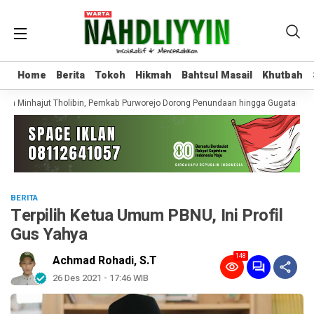
Home
Home
Berita
Berita
Tokoh
Tokoh
Hikmah
Hikmah
Bahtsul Masail
Bahtsul Masail
Khutbah
Khutbah
n Minhajut Tholibin, Pemkab Purworejo Dorong Penundaan hingga Gugatan Perd
BERITA
Terpilih Ketua Umum PBNU, Ini Profil
Gus Yahya
148
Achmad Rohadi, S.T
26 Des 2021 - 17:46 WIB