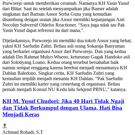
Purworejo untuk memberikan ceramah. Namanya KH Yasin Yusuf
dari Blitar. Saat itu setelah menyampaikan jika Banser adalah
singkatan dari Barisan Ansor Serba Guna yang kemudian
disambung dengan uraian jika Ansor memiliki kepanjangan Anti
Necolim Subversif Oldefos Reactioner. “Saya juga ndak tau Pak
Yasin Yusuf dapat referensi itu dari mana,”.
Dijelaskannya, Purworejo ini memiliki dua tokoh Ansor yang hebat,
yakni KH Saefudin Zuhri. Beliau asli orang Sokaraja Banyumas
yang berkarier organisasi Ansor dari Purworejo. Dan yang kedua
adalah Drs Rahmat Mulyo Wiseno, keturunan Gagak Handoko asli
dari Solotiyang Loano. Kedua orang tersebut bersahabat baik
namun sempat renggang karena berebut menjadi menantunya KH
Dahlan Baledono. Singkat cerita, KH Saefudin Zuhri yang
kemudian terpilih menjadi menantu KH Dahlan. “Pak Saefudin
Zuhri ini memiliki karier yang cemerlang di organisasi. Beliau
pernah menjadi Konsul NU Kedu lalu Sekjend PBNU,” katanya.
KH M. Yusuf Chudori: Jika 40 Hari Tidak Ngaji
dan Tidak Berkumpul dengan Ulama, Hati Bisa
Menjadi Keras
Achmad Rohadi, S.T