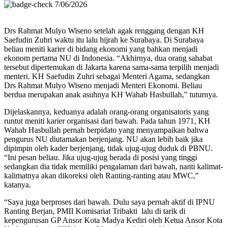
7/06/2026
Drs Rahmat Mulyo Wiseno setelah agak renggang dengan KH
Saefudin Zuhri waktu itu lalu hijrah ke Surabaya. Di Surabaya
beliau meniti karier di bidang ekonomi yang bahkan menjadi
ekonom pertama NU di Indonesia. “Akhirnya, dua orang sahabat
tersebut dipertemukan di Jakarta karena sama-sama terpilih menjadi
menteri. KH Saefudin Zuhri sebagai Menteri Agama, sedangkan
Drs Rahmat Mulyo Wiseno menjadi Menteri Ekonomi. Beliau
berdua merupakan anak asuhnya KH Wahab Hasbullah,” tuturnya.
Dijelaskannya, keduanya adalah orang-orang organisatoris yang
runtut meniti karier organisasi dari bawah. Pada tahun 1971, KH
Wahab Hasbullah pernah berpidato yang menyampaikan bahwa
pengurus NU diutamakan berjenjang. NU akan lebih baik jika
dipimpin oleh kader berjenjang, tidak ujug-ujug duduk di PBNU.
“Ini pesan beliau. Jika ujug-ujug berada di posisi yang tinggi
sedangkan dia tidak memiliki pengalaman dari bawah, nanti kalimat-
kalimatnya akan dikoreksi oleh Ranting-ranting atau MWC,”
katanya.
“Saya juga berproses dari bawah. Dulu saya pernah aktif di IPNU
Ranting Berjan, PMII Komisariat Tribakti lalu di tarik di
kepengurusan GP Ansor Kota Madya Kediri oleh Ketua Ansor Kota