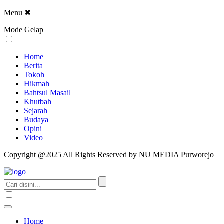
Menu
✖
Mode Gelap
Home
Berita
Tokoh
Hikmah
Bahtsul Masail
Khutbah
Sejarah
Budaya
Opini
Video
Copyright @2025 All Rights Reserved by NU MEDIA Purworejo
Home