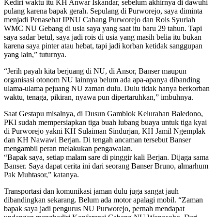
Kediri waktu itu KH Anwar Iskandar, sebelum akhirnya di dawuhi
pulang karena bapak gerah. Sepulang di Purworejo, saya diminta
menjadi Penasehat IPNU Cabang Purworejo dan Rois Syuriah
WMC NU Gebang di usia saya yang saat itu baru 29 tahun. Tapi
saya sadar betul, saya jadi rois di usia yang masih belia itu bukan
karena saya pinter atau hebat, tapi jadi korban ketidak sanggupan
yang lain,” tuturnya.
“Jerih payah kita berjuang di NU, di Ansor, Banser maupun
organisasi otonom NU lainnya belum ada apa-apanya dibanding
ulama-ulama pejuang NU zaman dulu. Dulu tidak hanya berkorban
waktu, tenaga, pikiran, nyawa pun dipertaruhkan,” imbuhnya.
Saat Gestapu misalnya, di Dusun Gamblok Kelurahan Baledono,
PKI sudah mempersiapkan tiga buah lubang buaya untuk tiga kyai
di Purworejo yakni KH Sulaiman Sindurjan, KH Jamil Ngemplak
dan KH Nawawi Berjan. Di tengah ancaman tersebut Banser
mengambil peran melakukan pengawalan.
“Bapak saya, setiap malam sare di pinggir kali Berjan. Dijaga sama
Banser. Saya dapat cerita ini dari seorang Banser Bruno, almarhum
Pak Muhtasor,” katanya.
Transportasi dan komunikasi jaman dulu juga sangat jauh
dibandingkan sekarang. Belum ada motor apalagi mobil. “Zaman
bapak saya jadi pengurus NU Purworejo, pernah mendapat