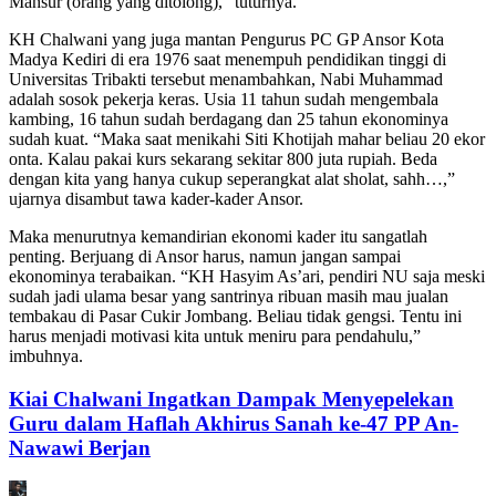
Mansur (orang yang ditolong),” tuturnya.
KH Chalwani yang juga mantan Pengurus PC GP Ansor Kota
Madya Kediri di era 1976 saat menempuh pendidikan tinggi di
Universitas Tribakti tersebut menambahkan, Nabi Muhammad
adalah sosok pekerja keras. Usia 11 tahun sudah mengembala
kambing, 16 tahun sudah berdagang dan 25 tahun ekonominya
sudah kuat. “Maka saat menikahi Siti Khotijah mahar beliau 20 ekor
onta. Kalau pakai kurs sekarang sekitar 800 juta rupiah. Beda
dengan kita yang hanya cukup seperangkat alat sholat, sahh…,”
ujarnya disambut tawa kader-kader Ansor.
Maka menurutnya kemandirian ekonomi kader itu sangatlah
penting. Berjuang di Ansor harus, namun jangan sampai
ekonominya terabaikan. “KH Hasyim As’ari, pendiri NU saja meski
sudah jadi ulama besar yang santrinya ribuan masih mau jualan
tembakau di Pasar Cukir Jombang. Beliau tidak gengsi. Tentu ini
harus menjadi motivasi kita untuk meniru para pendahulu,”
imbuhnya.
Kiai Chalwani Ingatkan Dampak Menyepelekan
Guru dalam Haflah Akhirus Sanah ke-47 PP An-
Nawawi Berjan