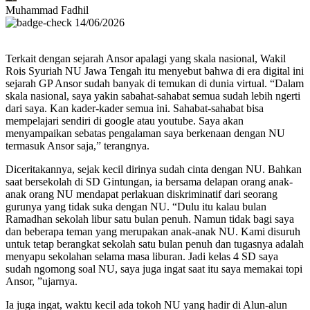
Muhammad Fadhil
14/06/2026
Terkait dengan sejarah Ansor apalagi yang skala nasional, Wakil
Rois Syuriah NU Jawa Tengah itu menyebut bahwa di era digital ini
sejarah GP Ansor sudah banyak di temukan di dunia virtual. “Dalam
skala nasional, saya yakin sabahat-sahabat semua sudah lebih ngerti
dari saya. Kan kader-kader semua ini. Sahabat-sahabat bisa
mempelajari sendiri di google atau youtube. Saya akan
menyampaikan sebatas pengalaman saya berkenaan dengan NU
termasuk Ansor saja,” terangnya.
Diceritakannya, sejak kecil dirinya sudah cinta dengan NU. Bahkan
saat bersekolah di SD Gintungan, ia bersama delapan orang anak-
anak orang NU mendapat perlakuan diskriminatif dari seorang
gurunya yang tidak suka dengan NU. “Dulu itu kalau bulan
Ramadhan sekolah libur satu bulan penuh. Namun tidak bagi saya
dan beberapa teman yang merupakan anak-anak NU. Kami disuruh
untuk tetap berangkat sekolah satu bulan penuh dan tugasnya adalah
menyapu sekolahan selama masa liburan. Jadi kelas 4 SD saya
sudah ngomong soal NU, saya juga ingat saat itu saya memakai topi
Ansor, ”ujarnya.
Ia juga ingat, waktu kecil ada tokoh NU yang hadir di Alun-alun