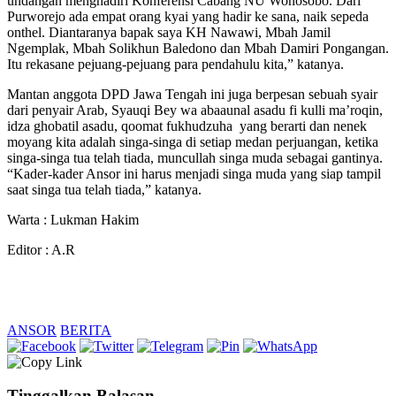
undangan menghadiri Konferensi Cabang NU Wonosobo. Dari
Purworejo ada empat orang kyai yang hadir ke sana, naik sepeda
onthel. Diantaranya bapak saya KH Nawawi, Mbah Jamil
Ngemplak, Mbah Solikhun Baledono dan Mbah Damiri Pongangan.
Itu rekasane pejuang-pejuang para pendahulu kita,” katanya.
Mantan anggota DPD Jawa Tengah ini juga berpesan sebuah syair
dari penyair Arab, Syauqi Bey wa abaaunal asadu fi kulli ma’roqin,
idza ghobatil asadu, qoomat fukhudzuha yang berarti dan nenek
moyang kita adalah singa-singa di setiap medan perjuangan, ketika
singa-singa tua telah tiada, muncullah singa muda sebagai gantinya.
“Kader-kader Ansor ini harus menjadi singa muda yang siap tampil
saat singa tua telah tiada,” katanya.
Warta : Lukman Hakim
Editor : A.R
ANSOR
BERITA
Tinggalkan Balasan