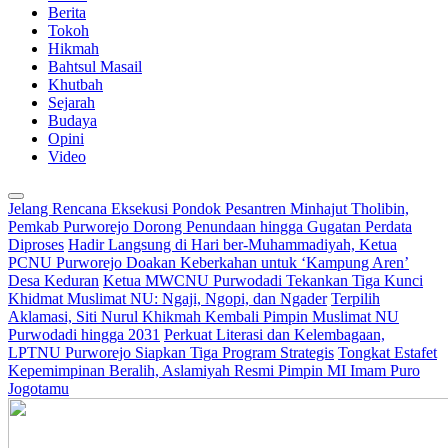
Berita
Tokoh
Hikmah
Bahtsul Masail
Khutbah
Sejarah
Budaya
Opini
Video
Jelang Rencana Eksekusi Pondok Pesantren Minhajut Tholibin,
Pemkab Purworejo Dorong Penundaan hingga Gugatan Perdata
Diproses
Hadir Langsung di Hari ber-Muhammadiyah, Ketua
PCNU Purworejo Doakan Keberkahan untuk ‘Kampung Aren’
Desa Keduran
Ketua MWCNU Purwodadi Tekankan Tiga Kunci
Khidmat Muslimat NU: Ngaji, Ngopi, dan Ngader
Terpilih
Aklamasi, Siti Nurul Khikmah Kembali Pimpin Muslimat NU
Purwodadi hingga 2031
Perkuat Literasi dan Kelembagaan,
LPTNU Purworejo Siapkan Tiga Program Strategis
Tongkat Estafet
Kepemimpinan Beralih, Aslamiyah Resmi Pimpin MI Imam Puro
Jogotamu