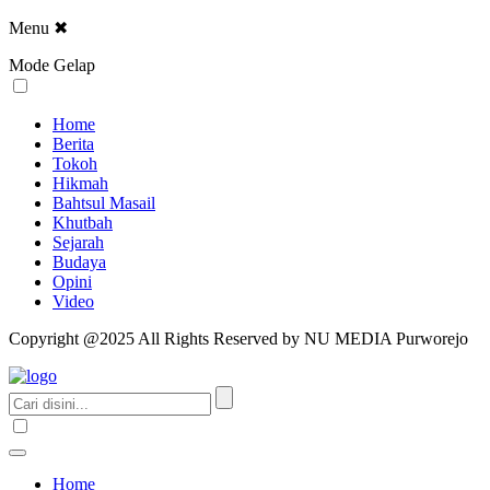
Menu
✖
Mode Gelap
Home
Berita
Tokoh
Hikmah
Bahtsul Masail
Khutbah
Sejarah
Budaya
Opini
Video
Copyright @2025 All Rights Reserved by NU MEDIA Purworejo
Home