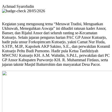
Achmad Syarofudin
28/05/2026
Kegiatan yang mengusung tema “Merawat Tradisi, Menguatkan
Ukhuwah, Meneguhkan Aswaja” ini dihadiri ratusan kader Ansor,
Banser, dan Rijalul Ansor dari seluruh ranting se-Kecamatan
Kutoarjo. Selain jajaran pengurus harian PAC GP Ansor Kutoarjo,
hadir pula unsur Forkopimcam Kutoarjo, yakni Camat Nur Huda,
S.STP., M.IP., Kapolsek AKP Sakino, S.E., dan perwakilan Koramil
Kutoarjo Peltu Budi Purnomo. Hadir pula Ketua Tanfidziyah
MWCNU Kutoarjo KH. A.M. Wahidin, S.Pd.I., perwakilan dari PC
GP Ansor Kabupaten Purworejo KH. R. Muhammad Firdaus, serta
jajaran takmir Masjid Baiturrohim dan masyarakat Desa Pacor.