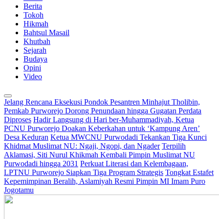
Berita
Tokoh
Hikmah
Bahtsul Masail
Khutbah
Sejarah
Budaya
Opini
Video
Jelang Rencana Eksekusi Pondok Pesantren Minhajut Tholibin,
Pemkab Purworejo Dorong Penundaan hingga Gugatan Perdata
Diproses
Hadir Langsung di Hari ber-Muhammadiyah, Ketua
PCNU Purworejo Doakan Keberkahan untuk ‘Kampung Aren’
Desa Keduran
Ketua MWCNU Purwodadi Tekankan Tiga Kunci
Khidmat Muslimat NU: Ngaji, Ngopi, dan Ngader
Terpilih
Aklamasi, Siti Nurul Khikmah Kembali Pimpin Muslimat NU
Purwodadi hingga 2031
Perkuat Literasi dan Kelembagaan,
LPTNU Purworejo Siapkan Tiga Program Strategis
Tongkat Estafet
Kepemimpinan Beralih, Aslamiyah Resmi Pimpin MI Imam Puro
Jogotamu