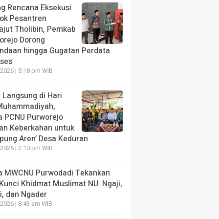
ng Rencana Eksekusi
ok Pesantren
ajut Tholibin, Pemkab
orejo Dorong
ndaan hingga Gugatan Perdata
oses
2026 | 5:18 pm WIB
NE
 Langsung di Hari
g Rencana Eksekusi Pondok Pesantren Minhajut Thol
Muhammadiyah,
rejo Dorong Penundaan hingga Gugatan Perdata Dipr
a PCNU Purworejo
an Keberkahan untuk
ang lalu
pung Aren’ Desa Keduran
2026 | 2:10 pm WIB
a MWCNU Purwodadi Tekankan
NE
Kunci Khidmat Muslimat NU: Ngaji,
 Langsung di Hari ber-
HEADLINE
i, dan Ngader
mmadiyah, Ketua PCNU
Ketua MWCNU Purw
2026 | 8:43 am WIB
orejo Doakan Keberkahan
Tekankan Tiga Kunc