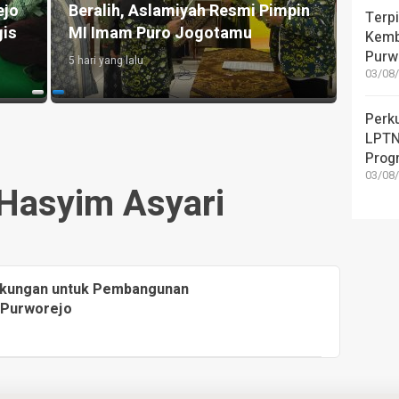
ejo
Beralih, Aslamiyah Resmi Pimpin
untuk
Terpi
gis
MI Imam Puro Jogotamu
Kedu
Kemb
Purw
5 hari yang lalu
4 hari y
03/08/
Perk
LPTN
Prog
03/08/
Hasyim Asyari
ukungan untuk Pembangunan
U Purworejo