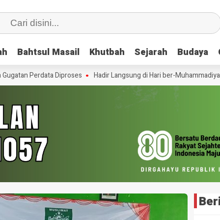
ah
ah
Bahtsul Masail
Bahtsul Masail
Khutbah
Khutbah
Sejarah
Sejarah
Budaya
Budaya
gatan Perdata Diproses
Hadir Langsung di Hari ber-Muhammadiyah, 
Ber