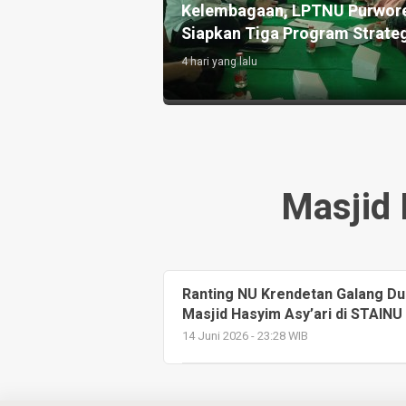
gaji, Ngopi, dan
Kelembagaan, LPTNU Purwor
Siapkan Tiga Program Strate
4 hari yang lalu
Masjid 
Ranting NU Krendetan Galang D
Masjid Hasyim Asy’ari di STAIN
14 Juni 2026 - 23:28 WIB