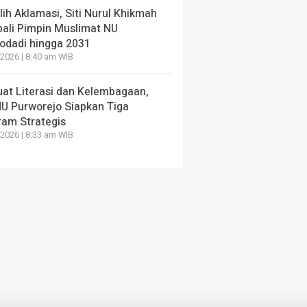
 ‘Kampung Aren’ Desa
Muslimat NU: Ngaji,
lih Aklamasi, Siti Nurul Khikmah
ran
Ngader
ali Pimpin Muslimat NU
odadi hingga 2031
ang lalu
4 hari yang lalu
2026 | 8:40 am WIB
uat Literasi dan Kelembagaan,
U Purworejo Siapkan Tiga
ram Strategis
2026 | 8:33 am WIB