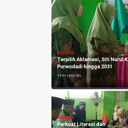
HEADLINE
Tholibin, Pemkab
Terpilih Aklamasi, Siti Nuru
 Diproses
Purwodadi hingga 2031
4 hari yang lalu
Purwodadi
HEADLINE
 Kunci Khidmat
Perkuat Literasi dan