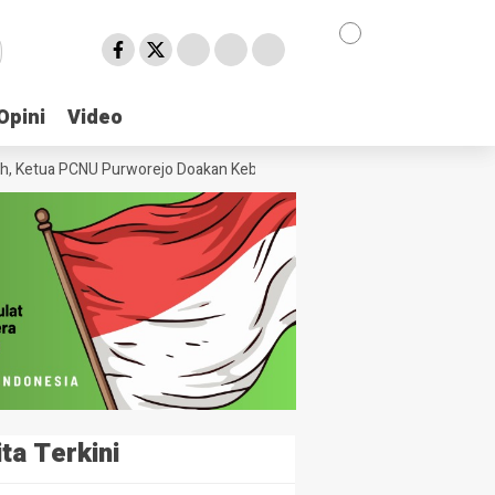
Opini
Opini
Video
Video
Ketua PCNU Purworejo Doakan Keberkahan untuk ‘Kampung Aren’ Desa K
ita Terkini