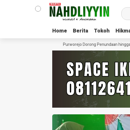
Home
Home
Berita
Berita
Tokoh
Tokoh
Hikm
Hikm
ren Minhajut Tholibin, Pemkab Purworejo Dorong Penundaan hingga Gu