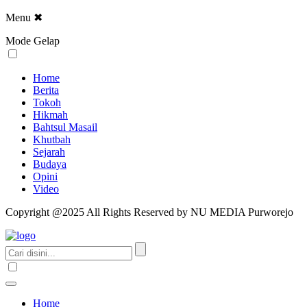
Menu
✖
Mode Gelap
Home
Berita
Tokoh
Hikmah
Bahtsul Masail
Khutbah
Sejarah
Budaya
Opini
Video
Copyright @2025 All Rights Reserved by NU MEDIA Purworejo
Home