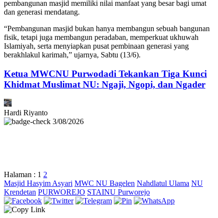
pembangunan masjid memiliki nilai manfaat yang besar bagi umat
dan generasi mendatang.
“Pembangunan masjid bukan hanya membangun sebuah bangunan
fisik, tetapi juga membangun peradaban, memperkuat ukhuwah
Islamiyah, serta menyiapkan pusat pembinaan generasi yang
berakhlakul karimah,” ujarnya, Sabtu (13/6).
Ketua MWCNU Purwodadi Tekankan Tiga Kunci
Khidmat Muslimat NU: Ngaji, Ngopi, dan Ngader
Hardi Riyanto
3/08/2026
Halaman :
1
2
Masjid Hasyim Asyari
MWC NU Bagelen
Nahdlatul Ulama
NU
Krendetan
PURWOREJO
STAINU Purworejo