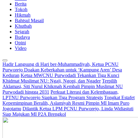
Berita
Tokoh
Hikmah
Bahtsul Masail
Khutbah
Sejarah
Budaya
Opini
Video
Hadir Langsung di Hari ber-Muhammadiyah, Ketua PCNU
Purworejo Doakan Keberkahan untuk ‘Kampung Aren’ Desa
Keduran
Ketua MWCNU Purwodadi Tekankan Tiga Kunci
Khidmat Muslimat NU: Ngaji, Ngopi, dan Ngader
Terpilih
Aklamasi, Siti Nurul Khikmah Kembali Pimpin Muslimat NU
Purwodadi hingga 2031
Perkuat Literasi dan Kelembagaan,
LPTNU Purworejo Siapkan Tiga Program Strategis
Tongkat Estafet
Kepemimpinan Beralih, Aslamiyah Resmi Pimpin MI Imam Puro
Jogotamu
Dilantik Ketua LPM PCNU Purworejo, Linda Widiastuti
Siap Majukan MI P2A Brengkol