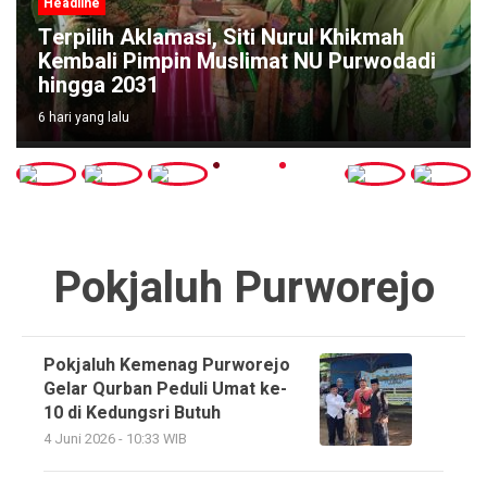
Headline
Terpilih Aklamasi, Siti Nurul Khikmah
Kembali Pimpin Muslimat NU Purwodadi
hingga 2031
6 hari yang lalu
Pokjaluh Purworejo
Pokjaluh Kemenag Purworejo
Gelar Qurban Peduli Umat ke-
10 di Kedungsri Butuh
4 Juni 2026 - 10:33 WIB