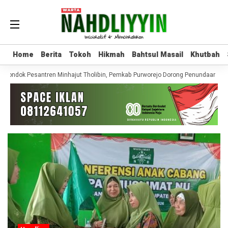
Home
Home
Berita
Berita
Tokoh
Tokoh
Hikmah
Hikmah
Bahtsul Masail
Bahtsul Masail
Khutbah
Khutbah
 Pondok Pesantren Minhajut Tholibin, Pemkab Purworejo Dorong Penundaan hing