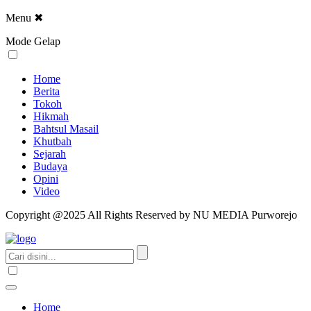
Menu
✖
Mode Gelap
Home
Berita
Tokoh
Hikmah
Bahtsul Masail
Khutbah
Sejarah
Budaya
Opini
Video
Copyright @2025 All Rights Reserved by NU MEDIA Purworejo
Home