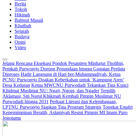
Berita
Tokoh
Hikmah
Bahtsul Masail
Khutbah
Sejarah
Budaya
Opini
Video
Jelang Rencana Eksekusi Pondok Pesantren Minhajut Tholibin,
Pemkab Purworejo Dorong Penundaan hingga Gugatan Perdata
Diproses
Hadir Langsung di Hari ber-Muhammadiyah, Ketua
PCNU Purworejo Doakan Keberkahan untuk ‘Kampung Aren’
Desa Keduran
Ketua MWCNU Purwodadi Tekankan Tiga Kunci
Khidmat Muslimat NU: Ngaji, Ngopi, dan Ngader
Terpilih
Aklamasi, Siti Nurul Khikmah Kembali Pimpin Muslimat NU
Purwodadi hingga 2031
Perkuat Literasi dan Kelembagaan,
LPTNU Purworejo Siapkan Tiga Program Strategis
Tongkat Estafet
Kepemimpinan Beralih, Aslamiyah Resmi Pimpin MI Imam Puro
Jogotamu