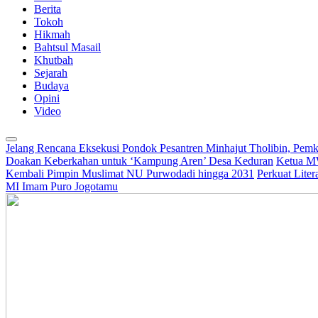
Berita
Tokoh
Hikmah
Bahtsul Masail
Khutbah
Sejarah
Budaya
Opini
Video
Jelang Rencana Eksekusi Pondok Pesantren Minhajut Tholibin, Pem
Doakan Keberkahan untuk ‘Kampung Aren’ Desa Keduran
Ketua M
Kembali Pimpin Muslimat NU Purwodadi hingga 2031
Perkuat Lite
MI Imam Puro Jogotamu