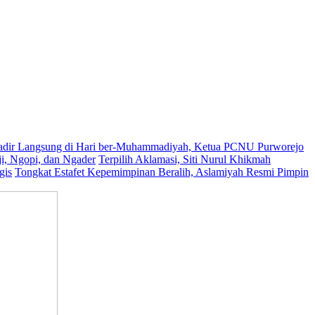
dir Langsung di Hari ber-Muhammadiyah, Ketua PCNU Purworejo
, Ngopi, dan Ngader
Terpilih Aklamasi, Siti Nurul Khikmah
gis
Tongkat Estafet Kepemimpinan Beralih, Aslamiyah Resmi Pimpin