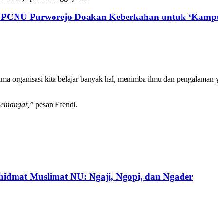
a PCNU Purworejo Doakan Keberkahan untuk ‘Kampu
rganisasi kita belajar banyak hal, menimba ilmu dan pengalaman yang
 semangat,”
pesan Efendi.
dmat Muslimat NU: Ngaji, Ngopi, dan Ngader