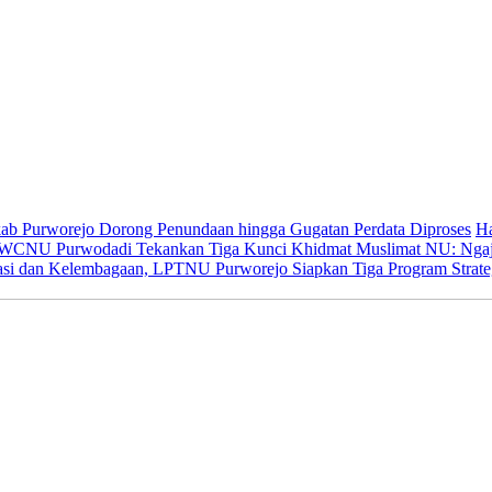
kab Purworejo Dorong Penundaan hingga Gugatan Perdata Diproses
Ha
WCNU Purwodadi Tekankan Tiga Kunci Khidmat Muslimat NU: Ngaji
rasi dan Kelembagaan, LPTNU Purworejo Siapkan Tiga Program Strate