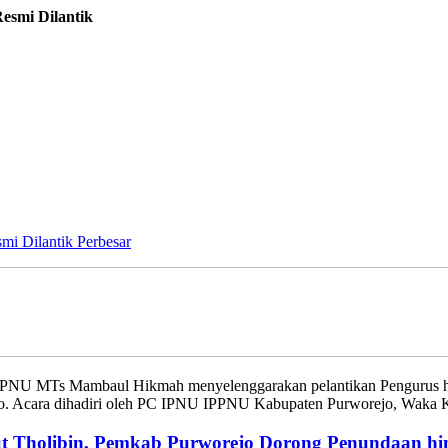
smi Dilantik
Perbesar
PNU MTs Mambaul Hikmah menyelenggarakan pelantikan Pengurus har
o. Acara dihadiri oleh PC IPNU IPPNU Kabupaten Purworejo, Wak
ut Tholibin, Pemkab Purworejo Dorong Penundaan hi