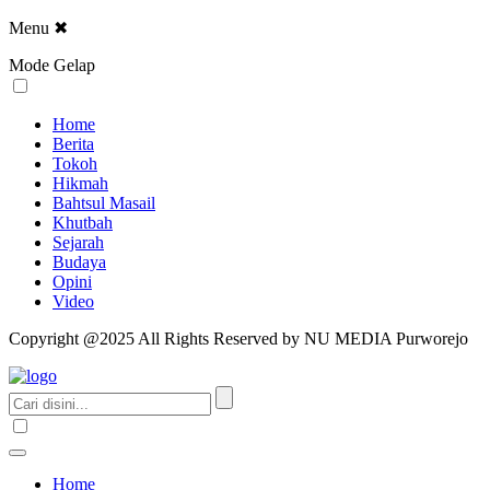
Menu
✖
Mode Gelap
Home
Berita
Tokoh
Hikmah
Bahtsul Masail
Khutbah
Sejarah
Budaya
Opini
Video
Copyright @2025 All Rights Reserved by NU MEDIA Purworejo
Home