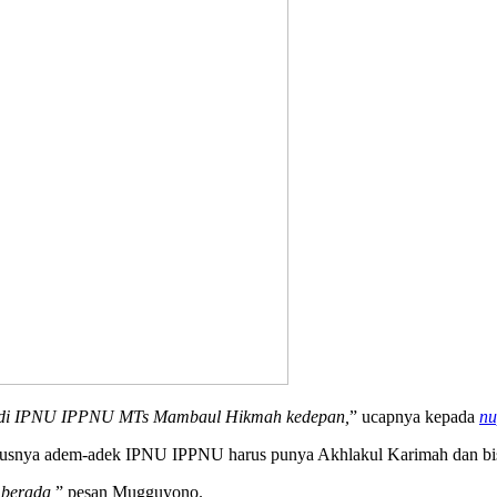
ah di IPNU IPPNU MTs Mambaul Hikmah kedepan,
” ucapnya kepada
nu
nya adem-adek IPNU IPPNU harus punya Akhlakul Karimah dan bisa
 berada,
” pesan Mugguyono.