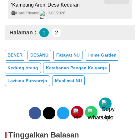
‘Kampung Aren’ Desa Keduran
Hardi Riyanto
3/08/2026
Halaman :
1
2
BENER
DESANU
Fatayat NU
Home Garden
Kedungloteng
Ketahanan Pangan Keluarga
Lazisnu Purworejo
Muslimat NU
Tinggalkan Balasan