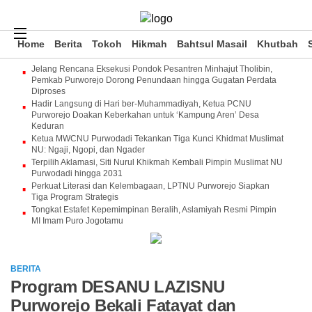
Home
Berita
Tokoh
Hikmah
Bahtsul Masail
Khutbah
Jelang Rencana Eksekusi Pondok Pesantren Minhajut Tholibin,
Pemkab Purworejo Dorong Penundaan hingga Gugatan Perdata
Diproses
Hadir Langsung di Hari ber-Muhammadiyah, Ketua PCNU
Purworejo Doakan Keberkahan untuk ‘Kampung Aren’ Desa
Keduran
Ketua MWCNU Purwodadi Tekankan Tiga Kunci Khidmat Muslimat
NU: Ngaji, Ngopi, dan Ngader
Terpilih Aklamasi, Siti Nurul Khikmah Kembali Pimpin Muslimat NU
Purwodadi hingga 2031
Perkuat Literasi dan Kelembagaan, LPTNU Purworejo Siapkan
Tiga Program Strategis
Tongkat Estafet Kepemimpinan Beralih, Aslamiyah Resmi Pimpin
MI Imam Puro Jogotamu
BERITA
Program DESANU LAZISNU
Purworejo Bekali Fatayat dan