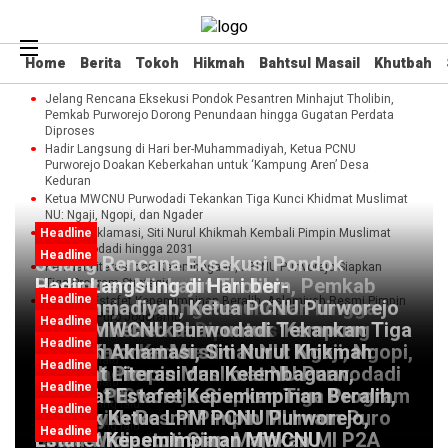
Home
Berita
Tokoh
Hikmah
Bahtsul Masail
Khutbah
Jelang Rencana Eksekusi Pondok Pesantren Minhajut Tholibin,
Pemkab Purworejo Dorong Penundaan hingga Gugatan Perdata
Diproses
Hadir Langsung di Hari ber-Muhammadiyah, Ketua PCNU
Purworejo Doakan Keberkahan untuk ‘Kampung Aren’ Desa
Keduran
Ketua MWCNU Purwodadi Tekankan Tiga Kunci Khidmat Muslimat
NU: Ngaji, Ngopi, dan Ngader
Headline
Terpilih Aklamasi, Siti Nurul Khikmah Kembali Pimpin Muslimat
NU Purwodadi hingga 2031
Headline
Jelang Rencana Eksekusi Pondok
Perkuat Literasi dan Kelembagaan, LPTNU Purworejo Siapkan
Pesantren Minhajut Tholibin, Pemkab
Hadir Langsung di Hari ber-
Tiga Program Strategis
Headline
Tongkat Estafet Kepemimpinan Beralih, Aslamiyah Resmi Pimpin
Purworejo Dorong Penundaan hingga
Muhammadiyah, Ketua PCNU Purworejo
MI Imam Puro Jogotamu
Headline
Gugatan Perdata Diproses
Doakan Keberkahan untuk ‘Kampung
Ketua MWCNU Purwodadi Tekankan Tiga
Headline
Aren’ Desa Keduran
Kunci Khidmat Muslimat NU: Ngaji, Ngopi,
Terpilih Aklamasi, Siti Nurul Khikmah
4 hari yang lalu
Headline
dan Ngader
Kembali Pimpin Muslimat NU Purwodadi
Perkuat Literasi dan Kelembagaan,
7 hari yang lalu
Headline
hingga 2031
LPTNU Purworejo Siapkan Tiga Program
Tongkat Estafet Kepemimpinan Beralih,
1 minggu yang lalu
Headline
Strategis
Aslamiyah Resmi Pimpin MI Imam Puro
Dilantik Ketua LPM PCNU Purworejo,
1 minggu yang lalu
Headline
Jogotamu
Linda Widiastuti Siap Majukan MI P2A
Estafet Kepemimpinan MWCNU