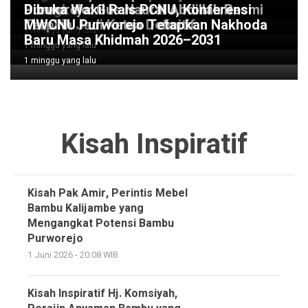
1 minggu yang lalu
Brengkol
Purworejo: Gus Naufal Abdillah Resmi
Dibuka Wakil Rais PCNU, Konferensi
1 minggu yang lalu
Terpilih Jadi Ketua Definitif
MWCNU Purworejo Tetapkan Nakhoda
1 minggu yang lalu
Baru Masa Khidmah 2026–2031
1 minggu yang lalu
1 minggu yang lalu
Kisah Inspiratif
Kisah Pak Amir, Perintis Mebel
Bambu Kalijambe yang
Mengangkat Potensi Bambu
Purworejo
1 Juni 2026 - 20:08 WIB
Kisah Inspiratif Hj. Komsiyah,