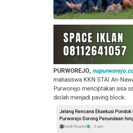
PURWOREJO,
nupurworejo.
mahasiswa KKN STAI An-Nawa
Purworejo menciptakan sisa s
diolah menjadi paving block.
Jelang Rencana Eksekusi Pondok 
Purworejo Dorong Penundaan hin
Hardi Riyanto
5 jam