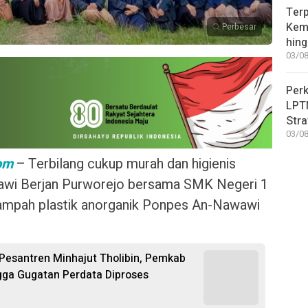
Terp
Kem
Perbesar
hin
03/08
Perk
LPT
Stra
03/08
com
– Terbilang cukup murah dan higienis
wi Berjan Purworejo bersama SMK Negeri 1
ampah plastik anorganik Ponpes An-Nawawi
Pesantren Minhajut Tholibin, Pemkab
gga Gugatan Perdata Diproses