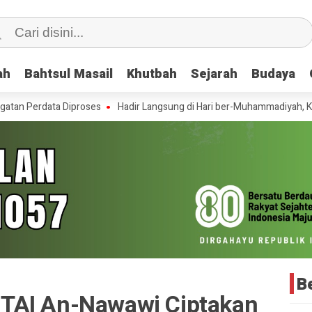
ah
ah
Bahtsul Masail
Bahtsul Masail
Khutbah
Khutbah
Sejarah
Sejarah
Budaya
Budaya
data Diproses
Hadir Langsung di Hari ber-Muhammadiyah, Ketua PCN
Be
TAI An-Nawawi Ciptakan