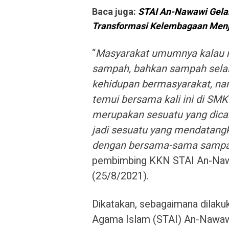
Baca juga: 
STAI An-Nawawi Gelar
Transformasi Kelembagaan Menja
“
Masyarakat umumnya kalau m
sampah, bahkan sampah sela
kehidupan bermasyarakat, na
temui bersama kali ini di SM
merupakan sesuatu yang dicar
jadi sesuatu yang mendatangk
dengan bersama-sama sampah
pembimbing KKN STAI An-Nawaw
(25/8/2021).
Dikatakan, sebagaimana dilaku
Agama Islam (STAI) An-Nawawi