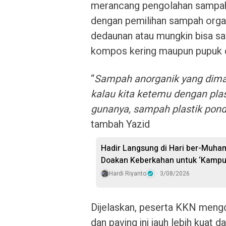
merancang pengolahan sampah 
dengan pemilihan sampah orga
dedaunan atau mungkin bisa say
kompos kering maupun pupuk c
“
Sampah anorganik yang diman
kalau kita ketemu dengan pla
gunanya, sampah plastik pond
tambah Yazid
Hadir Langsung di Hari ber-Muh
Doakan Keberkahan untuk ‘Kampu
Hardi Riyanto
3/08/2026
Dijelaskan, peserta KKN meng
dan paving ini jauh lebih kuat d