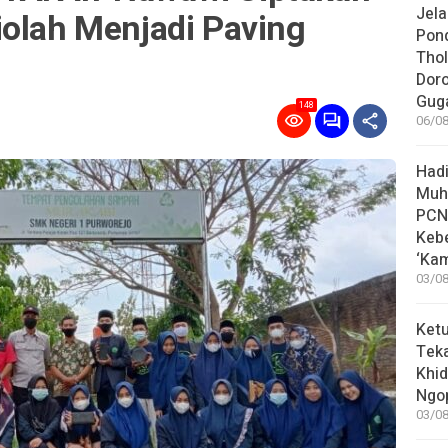
Jela
iolah Menjadi Paving
Pon
Thol
Dor
Guga
148
06/08
Hadi
Muh
PCN
Keb
‘Ka
03/08
Ket
Teka
Khid
Ngop
03/08