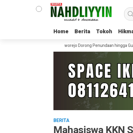
Home
Home
Berita
Berita
Tokoh
Tokoh
Hikm
Hikm
jut Tholibin, Pemkab Purworejo Dorong Penundaan hingga Gugatan Per
BERITA
Mahasiswa KKN S