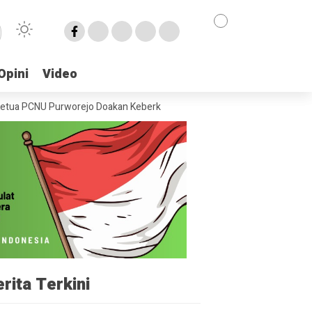
Opini
Opini
Video
Video
U Purworejo Doakan Keberkahan untuk ‘Kampung Aren’ Desa Keduran
rita Terkini