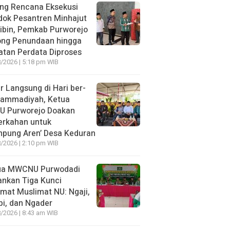
ng Rencana Eksekusi
dok Pesantren Minhajut
ibin, Pemkab Purworejo
ong Penundaan hingga
tan Perdata Diproses
/2026 | 5:18 pm WIB
r Langsung di Hari ber-
ammadiyah, Ketua
U Purworejo Doakan
erkahan untuk
mpung Aren’ Desa Keduran
/2026 | 2:10 pm WIB
ua MWCNU Purwodadi
nkan Tiga Kunci
mat Muslimat NU: Ngaji,
i, dan Ngader
/2026 | 8:43 am WIB